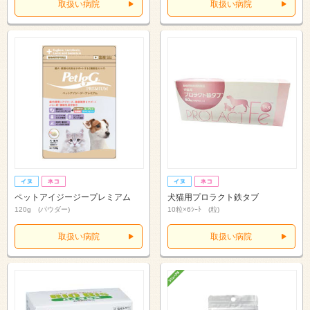
取扱い病院
取扱い病院
ペットアイジージープレミアム
犬猫用プロラクト鉄タブ
120g (パウダー)
10粒×6ｼｰﾄ (粒)
取扱い病院
取扱い病院