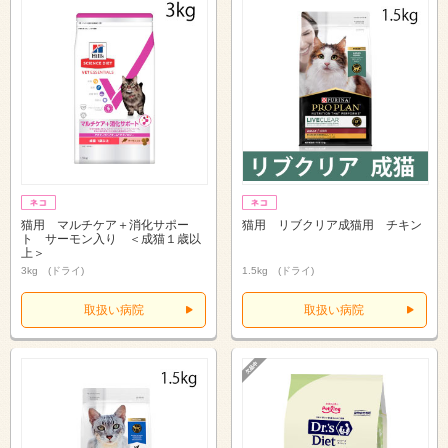
猫用 マルチケア＋消化サポー
猫用 リブクリア成猫用 チキン
ト サーモン入り ＜成猫１歳以
上＞
3kg (ドライ)
1.5kg (ドライ)
取扱い病院
取扱い病院