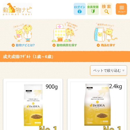
成犬成猫/ｱﾀﾞﾙﾄ（1歳～6歳）
ペットで絞り込む