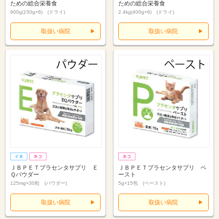
ための総合栄養食
ための総合栄養食
900g(150g×6) (ドライ)
2.4kg(400g×6) (ドライ)
取扱い病院
取扱い病院
ＪＢＰＥＴプラセンタサプリ Ｅ
ＪＢＰＥＴプラセンタサプリ ペ
Ｑパウダー
ースト
125mg×30粒 (パウダー)
5g×15包 (ペースト)
取扱い病院
取扱い病院