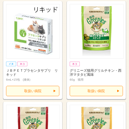
ＪＢＰＥＴプラセンタサプリ リ
グリニーズ猫用グリルチキン・西
キッド
洋マタタビ風味
6mL×15包 (液体)
60g 猫用
取扱い病院
取扱い病院