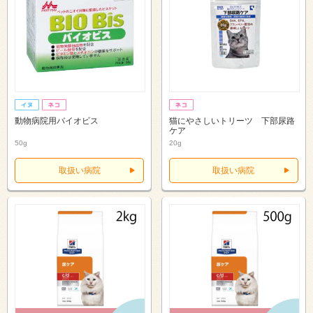
動物病院用バイオビス
猫にやさしいトリーツ 下部尿路
ケア
50g
20g
取扱い病院
取扱い病院