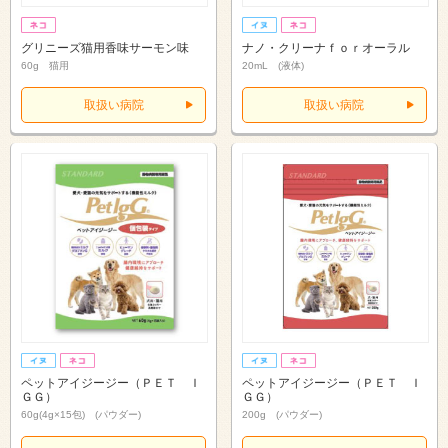
グリニーズ猫用香味サーモン味
ナノ・クリーナｆｏｒオーラル
60g 猫用
20mL (液体)
取扱い病院
取扱い病院
ペットアイジージー（ＰＥＴ Ｉ
ペットアイジージー（ＰＥＴ Ｉ
ＧＧ）
ＧＧ）
60g(4g×15包) (パウダー)
200g (パウダー)