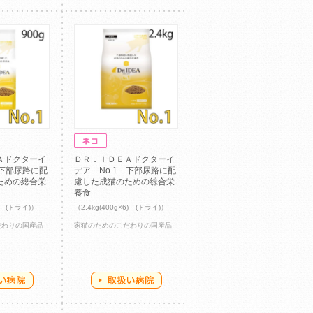
Ａドクターイ
ＤＲ．ＩＤＥＡドクターイ
 下部尿路に配
デア No.1 下部尿路に配
ための総合栄
慮した成猫のための総合栄
養食
6) (ドライ)）
（2.4kg(400g×6) (ドライ)）
だわりの国産品
家猫のためのこだわりの国産品