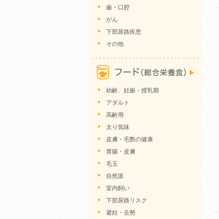
歯・口腔
がん
下部尿路疾患
その他
幼齢、妊娠・授乳期
アダルト
高齢用
太り気味
皮膚・毛艶の健康
胃腸・皮膚
毛玉
自然派
室内飼い
下部尿路リスク
避妊・去勢