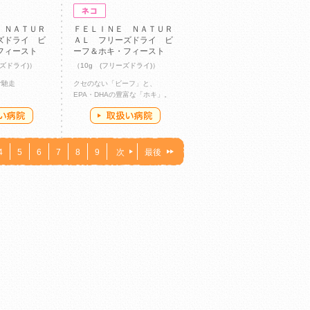
 ＮＡＴＵＲ
ＦＥＬＩＮＥ ＮＡＴＵＲ
ズドライ ビ
ＡＬ フリーズドライ ビ
フィースト
ーフ＆ホキ・フィースト
ーズドライ)）
（10g (フリーズドライ)）
ご馳走
クセのない「ビーフ」と、
EPA・DHAの豊富な「ホキ」。
4
5
6
7
8
9
次
最後