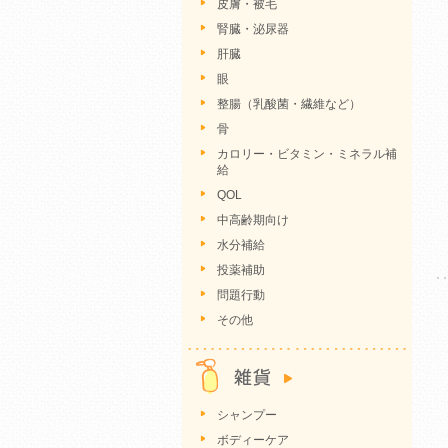
皮膚・被毛
腎臓・泌尿器
肝臓
眼
整腸（乳酸菌・繊維など）
骨
カロリー・ビタミン・ミネラル補
給
QOL
中高齢期向け
水分補給
投薬補助
問題行動
その他
シャンプー
ボディーケア