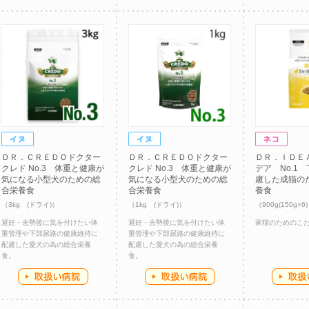
ＤＲ．ＣＲＥＤＯドクター
ＤＲ．ＣＲＥＤＯドクター
ＤＲ．ＩＤＥ
クレド No.3 体重と健康が
クレド No.3 体重と健康が
デア No.1
気になる小型犬のための総
気になる小型犬のための総
慮した成猫の
合栄養食
合栄養食
養食
（3kg (ドライ)）
（1kg (ドライ)）
（900g(150g×
避妊・去勢後に気を付けたい体
避妊・去勢後に気を付けたい体
家猫のためのこ
重管理や下部尿路の健康維持に
重管理や下部尿路の健康維持に
配慮した愛犬の為の総合栄養
配慮した愛犬の為の総合栄養
食。
食。