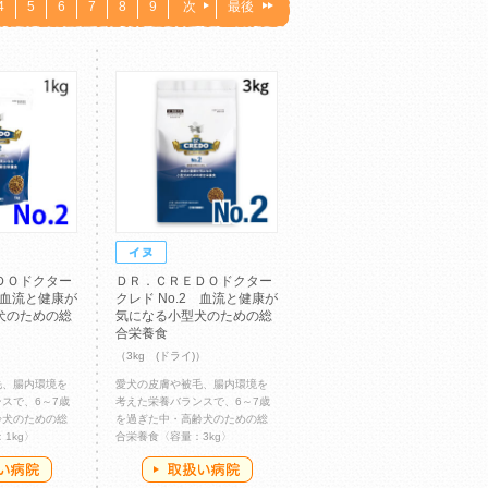
4
5
6
7
8
9
次
最後
ＤＯドクター
ＤＲ．ＣＲＥＤＯドクター
2 血流と健康が
クレド No.2 血流と健康が
犬のための総
気になる小型犬のための総
合栄養食
）
（3kg (ドライ)）
毛、腸内環境を
愛犬の皮膚や被毛、腸内環境を
スで、6～7歳
考えた栄養バランスで、6～7歳
齢犬のための総
を過ぎた中・高齢犬のための総
1kg〉
合栄養食〈容量：3kg〉