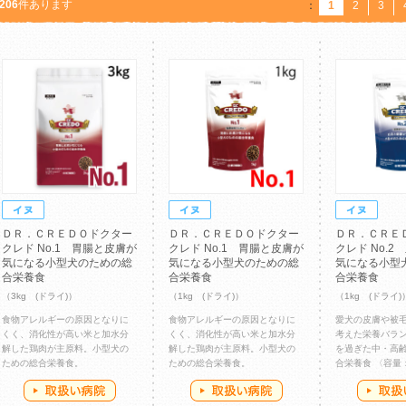
206
件あります
：
1
2
3
ＤＲ．ＣＲＥＤＯドクター
ＤＲ．ＣＲＥＤＯドクター
ＤＲ．ＣＲＥ
クレド No.1 胃腸と皮膚が
クレド No.1 胃腸と皮膚が
クレド No.
気になる小型犬のための総
気になる小型犬のための総
気になる小型
合栄養食
合栄養食
合栄養食
（3kg (ドライ)）
（1kg (ドライ)）
（1kg (ドライ)
食物アレルギーの原因となりに
食物アレルギーの原因となりに
愛犬の皮膚や被
くく、消化性が高い米と加水分
くく、消化性が高い米と加水分
考えた栄養バラン
解した鶏肉が主原料。小型犬の
解した鶏肉が主原料。小型犬の
を過ぎた中・高
ための総合栄養食。
ための総合栄養食。
合栄養食 〈容量：