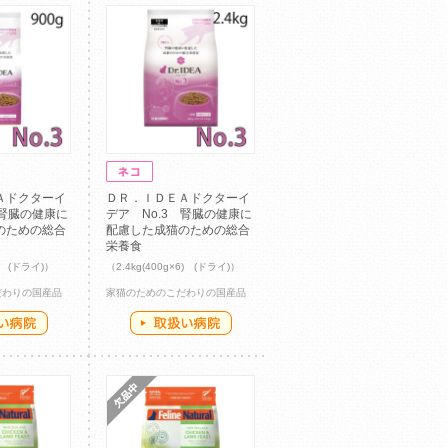
Ａドクターイ
ＤＲ．ＩＤＥＡドクターイ
 腎臓の健康に
デア No.3 腎臓の健康に
のための総合
配慮した成猫のための総合
栄養食
6) (ドライ)）
（2.4kg(400g×6) (ドライ)）
だわりの国産品
家猫のためのこだわりの国産品