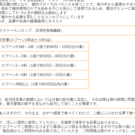
玉菌の餌となり、腸内フローラのバランスを保つことで、体の中から健康をサポ
、初めて腸内環境のケアを始める子にも安心して使用できるため、菌活デビューに
習慣として3～6ヵ月の継続をお勧めします
て健やかな皮膚を育むことをコンセプトにしています
わず、皮膚や全身の健康維持にオススメ
ケストースシロップ、水溶性食物繊維）
目安量(スプーン1杯あたり約1g)：
スプーン0.5杯～1杯（1袋で約60日～120日分の量）
スプーン1～2杯（1袋で約30日～60日分の量）
スプーン2～4杯（1袋で約15日～30日分の量）
スプーン4～6杯（1袋で約10日～15日の量）
スプーン6杯以上（1袋で約10日以内の量）
は、給与目安量の範囲においては少量の給与量に設定し、それ以降は便の状態に問
す。愛犬愛猫の様子を見ながら給与して頂くことが重要です。
ありますので、そのまま、おやつ感覚で食べてくれたり、ご飯にふりかける事で食
て、涼しい場所に保管してください。冷蔵庫で保管する必要はありません。
たスプーンでご使用になりますと吸湿により固まる場合がありますのでお取り扱い
、製品袋からご利用分のみを取り出していただき、ご利用後は袋のチャックをしっ