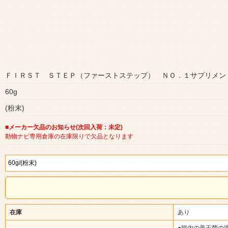
ＦＩＲＳＴ ＳＴＥＰ（ファーストステップ） ＮＯ．１サプリメン
60g
(粉末)
■メーカー欠品のお知らせ(次回入荷：未定)
動物ナビ専用倉庫の在庫限りで欠品となります
在庫
あり
●腸内の善玉菌の