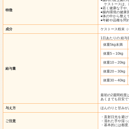
ケストースは、善
●若く健康な子や
特徴
●腸内環境の健康
●体の中から整え
●年齢や品種を問
成分
ケストース粉末（
1日あたりの 給与
体重5kg未満
体重5～10kg
体重10～20kg
給与量
体重20～30kg
体重30～40kg
最初の2週間程度
あくまでも目安で
与え方
ほんのりと甘みが
・直射日光を避け
ご注意
・濡れた手や湿っ
・基本的には都度