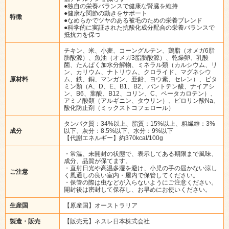
●独自の栄養バランスで健康な腎臓を維持
●健康な関節の動きをサポート
特徴
●なめらかでツヤのある被毛のための栄養ブレンド
●科学的に実証された抗酸化成分配合の栄養バランスで
抵抗力を保つ
チキン、米、小麦、コーングルテン、鶏脂（オメガ6脂
肪酸源）、魚油（オメガ3脂肪酸源）、乾燥卵、乳酸
菌、たんぱく加水分解物、ミネラル類（カルシウム、リ
ン、カリウム、ナトリウム、クロライド、マグネシウ
原材料
ム、鉄、銅、マンガン、亜鉛、ヨウ素、セレン）、ビタ
ミン類（A、D、E、B1、B2、パントテン酸、ナイアシ
ン、B6、葉酸、B12、コリン、C、ベータカロテン）、
アミノ酸類（アルギニン、タウリン）、ピロリン酸Na、
酸化防止剤（ミックストコフェロール）
タンパク質：34%以上、脂質：15%以上、粗繊維：3%
成分
以下、灰分：8.5%以下、水分：9%以下
【代謝エネルギー】約370kcal/100g
・常温、未開封の状態で、表示してある期限まで風味、
成分、品質が保てます。
・直射日光や高温多湿を避け、小児の手の届かない涼し
ご注意
く風通しの良い室内・屋内で保管してください。
・保管の際は虫などが入らないようにご注意ください。
開封後は密封して保存し、お早めにお使いください。
生産国
【原産国】オーストラリア
製造・販売
【販売元】ネスレ日本株式会社