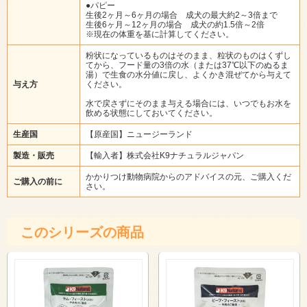
●パピー
生後2ヶ月～6ヶ月の場合 成犬の最大約2～3倍まで
生後6ヶ月～12ヶ月の場合 成犬の約1.5倍～2倍
※現在の体重を基に計算してください。
粉状になっているものはそのまま、粒状のものはくずし
てから、フード量の3倍の水（または37℃以下のぬるま
湯）で生食の水分値に戻し、よくかき混ぜてから与えて
与え方
ください。
水で戻さずにそのまま与える場合には、いつでもお水を
飲める状態にしておいてください。
生産国
【原産国】ニュージーランド
製造・販売
【輸入者】株式会社K9ナチュラルジャパン
かかりつけ動物病院からのアドバイスの元、ご購入くだ
ご購入の前に
さい。
このシリーズの商品