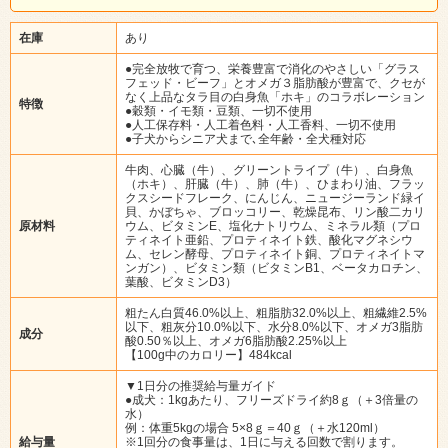
在庫
あり
●完全放牧で育つ、栄養豊富で消化のやさしい「グラス
フェッド・ビーフ」とオメガ３脂肪酸が豊富で、クセが
なく上品なタラ目の白身魚「ホキ」のコラボレーション
特徴
●穀類・イモ類・豆類、一切不使用
●人工保存料・人工着色料・人工香料、一切不使用
●子犬からシニア犬まで､全年齢・全犬種対応
牛肉、心臓（牛）、グリーントライプ（牛）、白身魚
（ホキ）、肝臓（牛）、肺（牛）、ひまわり油、フラッ
クスシードフレーク、にんじん、ニュージーランド緑イ
貝、かぼちゃ、ブロッコリー、乾燥昆布、リン酸二カリ
原材料
ウム、ビタミンE、塩化ナトリウム、ミネラル類（プロ
ティネイト亜鉛、プロティネイト鉄、酸化マグネシウ
ム、セレン酵母、プロティネイト銅、プロティネイトマ
ンガン）、ビタミン類（ビタミンB1、ベータカロチン、
葉酸、ビタミンD3）
粗たん白質46.0%以上、粗脂肪32.0%以上、粗繊維2.5%
以下、粗灰分10.0%以下、水分8.0%以下、オメガ3脂肪
成分
酸0.50％以上、オメガ6脂肪酸2.25%以上
【100g中のカロリー】484kcal
▼1日分の推奨給与量ガイド
●成犬：1kgあたり、フリーズドライ約8ｇ（＋3倍量の
水）
例：体重5kgの場合 5×8ｇ＝40ｇ（＋水120ml）
給与量
※1回分の食事量は、1日に与える回数で割ります。