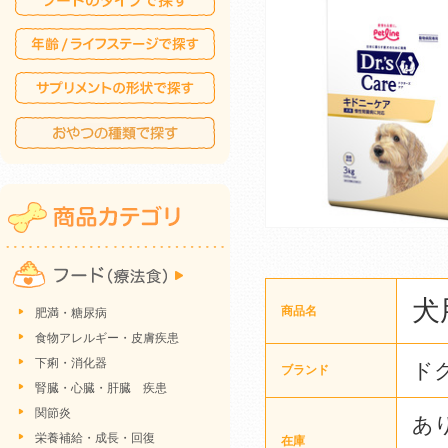
犬
商品名
肥満・糖尿病
食物アレルギー・皮膚疾患
下痢・消化器
ド
ブランド
腎臓・心臓・肝臓 疾患
関節炎
あ
栄養補給・成長・回復
在庫