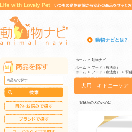
ホーム
>
動物ナビ
ホーム
>
フード（療法食）
ホーム
>
フード（療法食）
>
腎
犬用 キドニーケア
腎臓病の犬のために