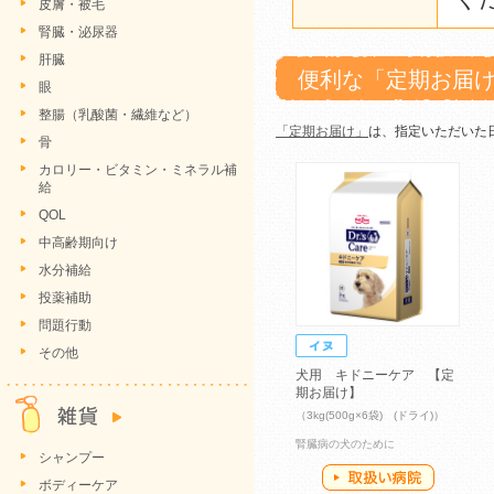
皮膚・被毛
腎臓・泌尿器
肝臓
便利な「定期お届
眼
整腸（乳酸菌・繊維など）
「定期お届け」
は、指定いただいた
骨
カロリー・ビタミン・ミネラル補
給
QOL
中高齢期向け
水分補給
投薬補助
問題行動
その他
犬用 キドニーケア 【定
期お届け】
（3kg(500g×6袋) (ドライ)）
腎臓病の犬のために
シャンプー
ボディーケア