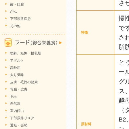
さ
歯・口腔
がん
慢
下部尿路疾患
その他
で
特徴
さ
脂
幼齢、妊娠・授乳期
アダルト
と
高齢用
ー
太り気味
グ
皮膚・毛艶の健康
胃腸・皮膚
ス
毛玉
酵
自然派
（
室内飼い
下部尿路リスク
B
原材料
避妊・去勢
ン