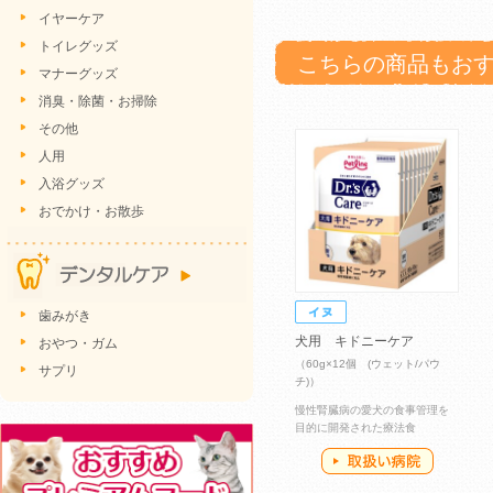
イヤーケア
トイレグッズ
こちらの商品もお
マナーグッズ
消臭・除菌・お掃除
その他
人用
入浴グッズ
おでかけ・お散歩
歯みがき
犬用 キドニーケア
おやつ・ガム
（60g×12個 (ウェット/パウ
サプリ
チ)）
慢性腎臓病の愛犬の食事管理を
目的に開発された療法食