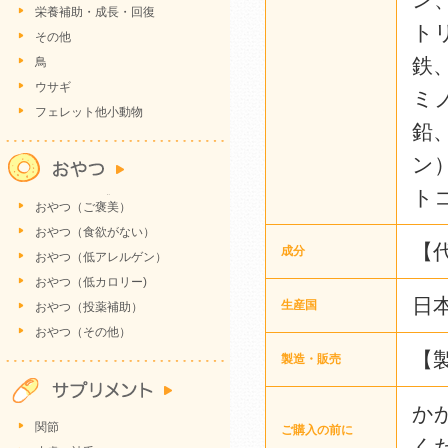
栄養補助・成長・回復
ト
その他
鉄
鳥
ウサギ
ミ
フェレット他小動物
鉛
ン
ト
おやつ（ご褒美）
おやつ（食欲がない）
【代
成分
おやつ（低アレルゲン）
おやつ（低カロリー)
日
生産国
おやつ（投薬補助）
おやつ（その他）
【
製造・販売
か
関節
ご購入の前に
く