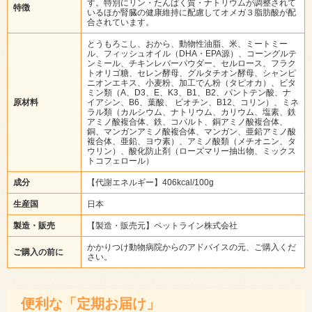
す。特別にリン・たんぱく質・ナトリウムが調整されて
特徴
いるほか腎臓の健康維持に配慮してオメガ３脂肪酸が配
合されています。
とうもろこし、おから、動物性油脂、米、ミートミー
ル、フィッシュオイル（DHA・EPA源）、コーングルテ
ンミール、チキンレバーパウダー、セルロース、フラク
トオリゴ糖、セレン酵母、グルタチオン酵母、シャンピ
ニオンエキス、小麦粉、加工でん粉（タピオカ）、ビタ
ミン類（A、D3、E、K3、B1、B2、パントテン酸、ナ
原材料
イアシン、B6、葉酸、 ビオチン、B12、コリン）、ミネ
ラル類（カルシウム、ナトリウム、カリウム、塩素、鉄
アミノ酸複合体、鉄、コバルト、銅アミノ酸複合体、
銅、マンガンアミノ酸複合体、マンガン、亜鉛アミノ酸
複合体、亜鉛、ヨウ素）、アミノ酸類（メチオニン、タ
ウリン）、酸化防止剤（ローズマリー抽出物、ミックス
トコフェロール）
成分
【代謝エネルギー】406kcal/100g
生産国
日本
製造・販売
【製造・販売元】ペットライン株式会社
かかりつけ動物病院からのアドバイスの元、ご購入くだ
ご購入の前に
さい。
便利な「定期お届け」