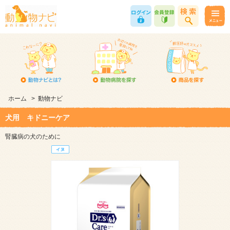
ホーム
>
動物ナビ
犬用 キドニーケア
腎臓病の犬のために