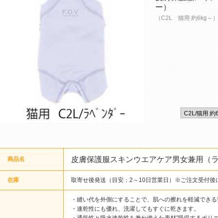
ー）
（C2L 猫用 約6kg～
皮膚保護服スキンウエアケア男女兼用（
商品名
在庫
取寄せ後発送（目安：2～10日営業日）※ご注文受付後
・縫い代を外側にすることで、肌への擦れを軽減できる
・速乾性にも優れ、洗濯してもすぐに乾きます。