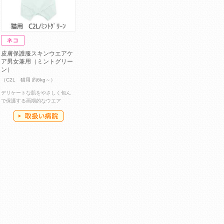
皮膚保護服スキンウエアケ
ア男女兼用（ミントグリー
ン）
（C2L 猫用 約6kg～）
デリケートな肌をやさしく包ん
で保護する画期的なウエア