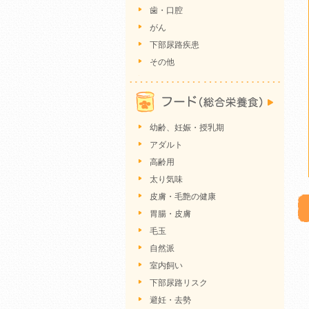
歯・口腔
がん
下部尿路疾患
その他
幼齢、妊娠・授乳期
アダルト
高齢用
太り気味
皮膚・毛艶の健康
胃腸・皮膚
毛玉
自然派
室内飼い
下部尿路リスク
避妊・去勢