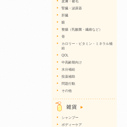
皮膚・被毛
腎臓・泌尿器
肝臓
眼
整腸（乳酸菌・繊維など）
骨
カロリー・ビタミン・ミネラル補
給
QOL
中高齢期向け
水分補給
投薬補助
問題行動
その他
シャンプー
ボディーケア