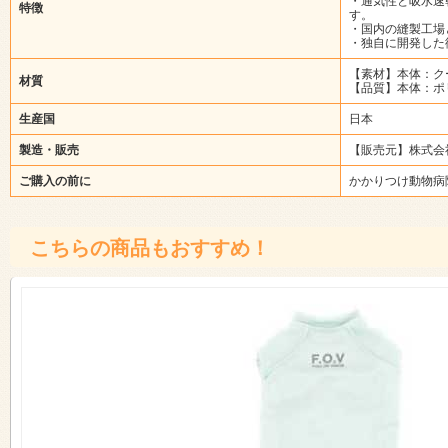
・通気性と吸水速
特徴
す。
・国内の縫製工場
・独自に開発した
【素材】本体：ク
材質
【品質】本体：ポ
生産国
日本
製造・販売
【販売元】株式会
ご購入の前に
かかりつけ動物病
こちらの商品もおすすめ！