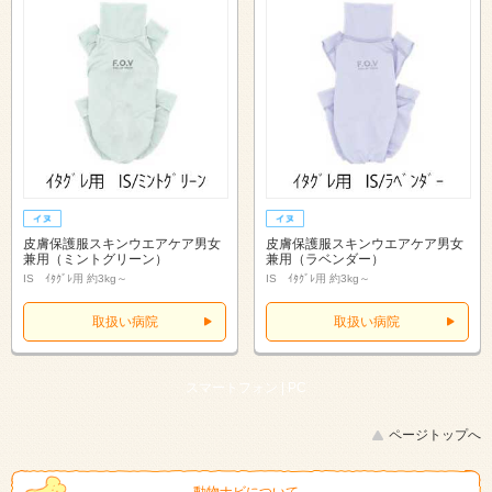
皮膚保護服スキンウエアケア男女
皮膚保護服スキンウエアケア男女
兼用（ミントグリーン）
兼用（ラベンダー）
IS ｲﾀｸﾞﾚ用 約3kg～
IS ｲﾀｸﾞﾚ用 約3kg～
取扱い病院
取扱い病院
スマートフォン |
PC
ページトップへ
動物ナビについて