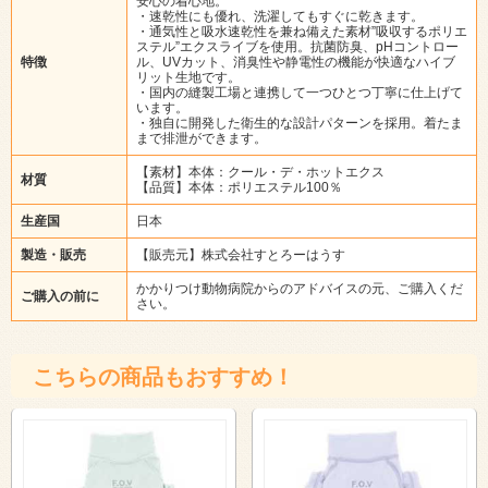
安心の着心地。
・速乾性にも優れ、洗濯してもすぐに乾きます。
・通気性と吸水速乾性を兼ね備えた素材”吸収するポリエ
ステル”エクスライブを使用。抗菌防臭、pHコントロー
特徴
ル、UVカット、消臭性や静電性の機能が快適なハイブ
リット生地です。
・国内の縫製工場と連携して一つひとつ丁寧に仕上げて
います。
・独自に開発した衛生的な設計パターンを採用。着たま
まで排泄ができます。
【素材】本体：クール・デ・ホットエクス
材質
【品質】本体：ポリエステル100％
生産国
日本
製造・販売
【販売元】株式会社すとろーはうす
かかりつけ動物病院からのアドバイスの元、ご購入くだ
ご購入の前に
さい。
こちらの商品もおすすめ！