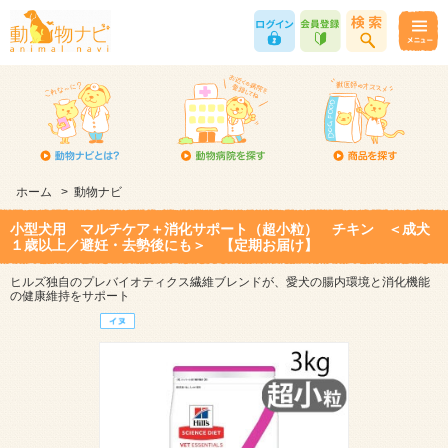
ホーム
>
動物ナビ
小型犬用 マルチケア＋消化サポート（超小粒） チキン ＜成犬
１歳以上／避妊・去勢後にも＞ 【定期お届け】
ヒルズ独自のプレバイオティクス繊維ブレンドが、愛犬の腸内環境と消化機能
の健康維持をサポート