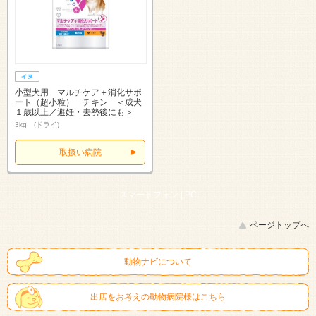
小型犬用 マルチケア＋消化サポ
ート（超小粒） チキン ＜成犬
１歳以上／避妊・去勢後にも＞
3kg (ドライ)
取扱い病院
スマートフォン |
PC
ページトップへ
動物ナビについて
出店をお考えの動物病院様はこちら