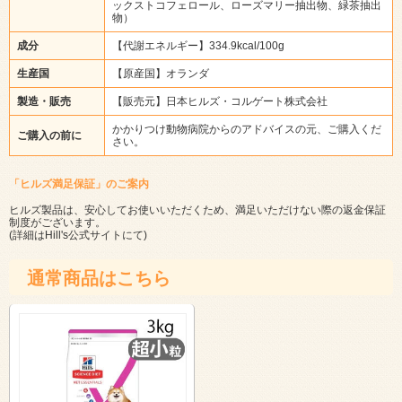
ックストコフェロール、ローズマリー抽出物、緑茶抽出
物）
成分
【代謝エネルギー】334.9kcal/100g
生産国
【原産国】オランダ
製造・販売
【販売元】日本ヒルズ・コルゲート株式会社
かかりつけ動物病院からのアドバイスの元、ご購入くだ
ご購入の前に
さい。
「ヒルズ満足保証」のご案内
ヒルズ製品は、安心してお使いいただくため、満足いただけない際の返金保証
制度がございます。
(詳細は
Hill's公式サイト
にて)
通常商品はこちら