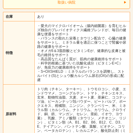
取扱い病院
在庫
あり
・愛犬のマイクロバイオーム（腸内細菌叢）を育むヒル
ズ独自のプレバイオティクス繊維ブレンドが、毎日の健
康な便通をサポート
・バランスの取れた栄養とタウリン配合で、心臓の健康
をサポートし、ミネラル量を適正に保つことで腎臓や尿
路の健康をサポート
・オメガ6＆3脂肪酸とビタミンEが、健康的な皮膚と被
特徴
毛の維持をサポート
・高品質なたんぱく質が、筋肉の健康維持をサポート
・科学的根拠に基づいた抗酸化成分（ビタミンE+C）
が、免疫力の健康維持をサポート
・S+OXSHIELD ：ミネラルのバランスを調整し、スト
ルバイト(S)とシュウ酸カルシウム尿石(OX)の形成に配
慮
トリ肉（チキン、ターキー）、トウモロコシ、小麦、エ
ンドウマメ、コーングルテン、トマト、チキンエキス、
玄米、動物性油脂、大麦、オート麦、亜麻仁、ココナッ
ツ油、ピーカンナッツ殻パウダー、ビートパルプ、ポー
クエキス、柑橘類、ニンジン、クランベリー、米、ミネ
ラル類（カルシウム、ナトリウム、カリウム、クロライ
原材料
ド、銅、鉄、マンガン、セレン、亜鉛、イオウ、ヨウ
素）、乳酸、アミノ酸類（タウリン、メチオニン、リジ
ン）、ビタミン類（A、B1、B2、B6、B12、C、D3、
E、ナイアシン、パントテン酸、葉酸、ビオチン、コリ
ン、ベータカロテン）、L-カルニチン、酸化防止剤（ミ