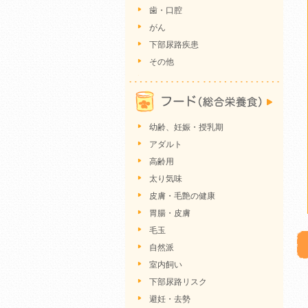
歯・口腔
がん
下部尿路疾患
その他
幼齢、妊娠・授乳期
アダルト
高齢用
太り気味
皮膚・毛艶の健康
胃腸・皮膚
毛玉
自然派
室内飼い
下部尿路リスク
避妊・去勢