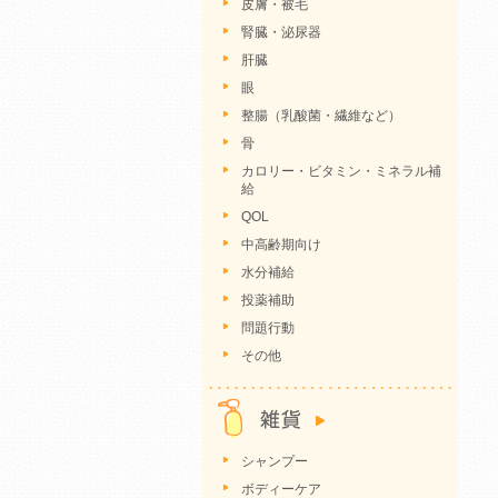
皮膚・被毛
腎臓・泌尿器
肝臓
眼
整腸（乳酸菌・繊維など）
骨
カロリー・ビタミン・ミネラル補
給
QOL
中高齢期向け
水分補給
投薬補助
問題行動
その他
シャンプー
ボディーケア