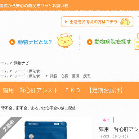
ホーム
>
動物ナビ
ホーム
>
フード（療法食）
ホーム
>
フード（療法食）
>
腎臓・心臓・肝臓 疾患
猫用 腎心肝アシスト ＦＫＤ 【定期お届け】
腎不全、肝不全、あるいは心不全の猫に配慮
猫用 腎心肝アシ
（2kg (ドライ)）