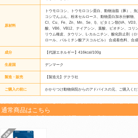
トウモロコシ、トウモロコシ蛋白、動物油脂（豚）、魚
コシでんぷん、粉末セルロース、動物蛋白加水分解物、
Cl、Cu、Fe、Zn、Mn、Se、I)、ビタミン類(VA、V
原材料
酸、VB6、VB12、ナイアシン、葉酸、ビオチン、コ
リウム種皮、タウリン、L-カルニチン、酸化防止剤（
ロール、パルミチン酸アスコルビル） 合成着色料、合
成分
【代謝エネルギー】416kcal/100g
生産国
デンマーク
製造・販売
【製造元】デクラ社
ご購入の前に
かかりつけ動物病院からのアドバイスの元、ご購入くだ
通常商品はこちら