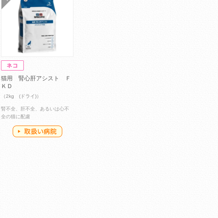
猫用 腎心肝アシスト Ｆ
ＫＤ
（2kg (ドライ)）
腎不全、肝不全、あるいは心不
全の猫に配慮