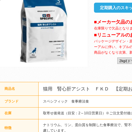
定期購入のスキッ
■メーカー欠品の
在庫限りで欠品となり
■リニューアルの
パッケージデザイン・
ーアルに伴い、キブル
商品がなくなり次第、
猫用 腎心肝アシスト ＦＫＤ 【定期
商品名
ブランド
スペシフィック 食事療法食
在庫
取寄せ後発送（目安：2～10日営業日）※ご注文受付後
ナトリウム、リン、蛋白質を制限した食事療法で、腎不
特徴
慮しています。