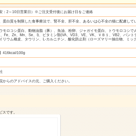
安：2～10日営業日）※ご注文受付後にお届け日をご連絡
、蛋白質を制限した食事療法で、腎不全、肝不全、あるいは心不全の猫に配慮して
ウモロコシ蛋白、動物油脂（豚）、魚油、粉卵、ジャガイモ蛋白、トウモロコシで
Cu、Fe、Zn、Mn、Se、I)、ビタミン類(VA、VD3、VE、VK、ＶＢ１、VB2
イリウム種皮、タウリン、L-カルニチン、酸化防止剤（ローズマリー抽出物、ミッ
6kcal/100g
社
院からのアドバイスの元、ご購入ください。
ビスです。