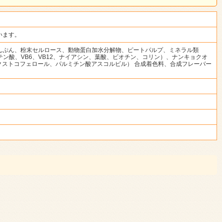
います。
んぷん、粉末セルロース、動物蛋白加水分解物、ピートパルプ、ミネラル類
、パントテン酸、VB6、VB12、ナイアシン、葉酸、ビオチン、コリン）、ナンキョクオ
クストコフェロール、パルミチン酸アスコルビル） 合成着色料、合成フレーバー