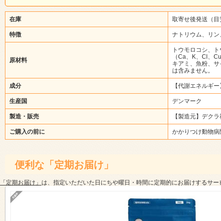
在庫
取寄せ後発送（目
特徴
ナトリウム、リン
トウモロコシ、ト
（Ca、K、Cl、
原材料
キアミ、魚粉、サ
は含みません。
成分
【代謝エネルギー】41
生産国
デンマーク
製造・販売
【製造元】デクラ
ご購入の前に
かかりつけ動物病
便利な「定期お届け」
「定期お届け」
は、指定いただいた日にちや曜日・時間に定期的にお届けするサー