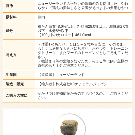
ニュージーランドの平飼いの鶏肉のみを使用した、やわ
特徴
らかくて鶏肉の美味しさと栄養がそのままの犬用おやつ
原材料
鶏肉
粗たん白質48.0%以上、粗脂肪28.0%以上、粗繊維2.0%
成分
以下、水分8%以下
【100g中のカロリー】461.0kcal
・体重1kgあたり、１日１～２粒を目安に、そのまま、
もしくは適度な大きさにちぎり、おやつや、トレーニン
グトリーツ、またフードのトッピングとして与えてくだ
与え方
さい。
・喉詰まり等の危険を防ぐため、与える際は飼い主様の
監視のもと十分ご注意ください。
生産国
【原産国】ニュージーランド
製造・販売
【輸入者】株式会社K9ナチュラルジャパン
かかりつけ動物病院からのアドバイスの元、ご購入くだ
ご購入の前に
さい。