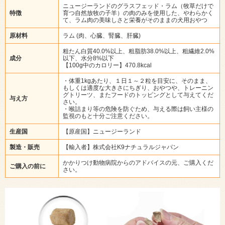
ニュージーランドのグラスフェッド・ラム（牧草だけで
特徴
育つ自然放牧の子羊）の肉のみを使用した、やわらかく
て、ラム肉の美味しさと栄養がそのままの犬用おやつ
原材料
ラム (肉、心臓、腎臓、肝臓)
粗たん白質40.0%以上、粗脂肪38.0%以上、粗繊維2.0%
成分
以下、水分8%以下
【100g中のカロリー】470.8kcal
・体重1kgあたり、１日１～２粒を目安に、そのまま、
もしくは適度な大きさにちぎり、おやつや、トレーニン
グトリーツ、またフードのトッピングとして与えてくだ
与え方
さい。
・喉詰まり等の危険を防ぐため、与える際は飼い主様の
監視のもと十分ご注意ください。
生産国
【原産国】ニュージーランド
製造・販売
【輸入者】株式会社K9ナチュラルジャパン
かかりつけ動物病院からのアドバイスの元、ご購入くだ
ご購入の前に
さい。