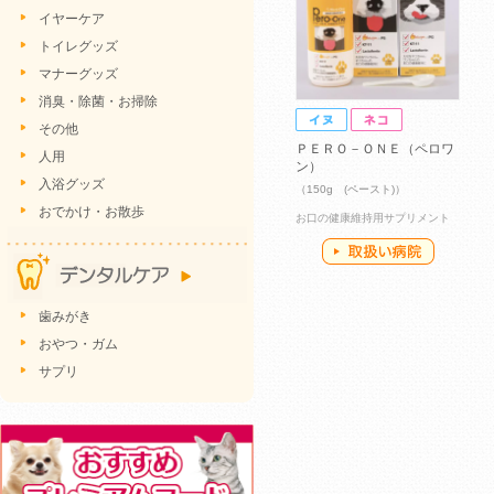
イヤーケア
トイレグッズ
マナーグッズ
消臭・除菌・お掃除
その他
ＰＥＲＯ－ＯＮＥ（ペロワ
人用
ン）
入浴グッズ
（150g (ペースト)）
おでかけ・お散歩
お口の健康維持用サプリメント
歯みがき
おやつ・ガム
サプリ