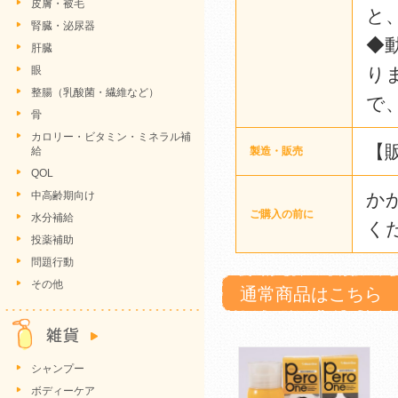
皮膚・被毛
と
腎臓・泌尿器
◆
肝臓
眼
り
整腸（乳酸菌・繊維など）
で
骨
カロリー・ビタミン・ミネラル補
【
給
製造・販売
QOL
中高齢期向け
か
ご購入の前に
水分補給
く
投薬補助
問題行動
その他
通常商品はこちら
シャンプー
ボディーケア