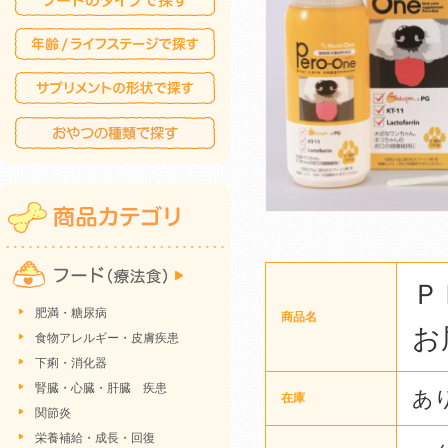
Ｐ
肥満・糖尿病
商品名
お
食物アレルギー・皮膚疾患
下痢・消化器
腎臓・心臓・肝臓 疾患
あ
在庫
関節炎
栄養補給・成長・回復