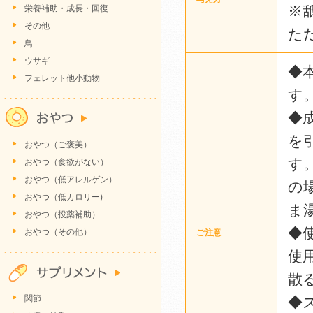
※
栄養補助・成長・回復
その他
た
鳥
ウサギ
◆
フェレット他小動物
す
◆
を
おやつ（ご褒美）
す
おやつ（食欲がない）
おやつ（低アレルゲン）
の
おやつ（低カロリー)
ま
おやつ（投薬補助）
◆
おやつ（その他）
ご注意
使
散
関節
◆