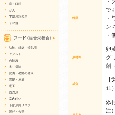
・
歯・口腔
で
がん
下部尿路疾患
・
特徴
その他
ン
・
幼齢、妊娠・授乳期
卵
アダルト
グ
原材料
高齢用
剤
太り気味
皮膚・毛艶の健康
【
胃腸・皮膚
成分
毛玉
11
自然派
室内飼い
添付
下部尿路リスク
注
避妊・去勢
与え方