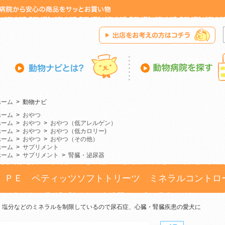
ホーム
>
動物ナビ
ホーム
>
おやつ
ホーム
>
おやつ
>
おやつ（低アレルゲン）
ホーム
>
おやつ
>
おやつ（低カロリー)
ホーム
>
おやつ
>
おやつ（その他）
ホーム
>
サプリメント
ホーム
>
サプリメント
>
腎臓・泌尿器
ＰＥ ペティッツソフトトリーツ ミネラルコントロ
塩分などのミネラルを制限しているので尿石症、心臓・腎臓疾患の愛犬に