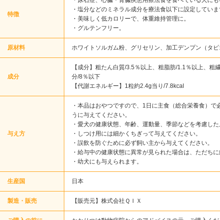
・尿石症、心臓・腎臓疾患用療法食を食べている犬にも
・塩分などのミネラル成分を療法食以下に設定していま
特徴
・美味しく低カロリーで、体重維持管理に。
・グルテンフリー。
原材料
ホワイトソルガム粉、グリセリン、加工デンプン（タピ
【成分】粗たん白質/3.5％以上、粗脂肪/1.1％以上、粗繊
成分
分/8％以下
【代謝エネルギー】1粒約2.4g当り/7.8kcal
・本品はおやつですので、1日に主食（総合栄養食）で
うに与えてください。
・愛犬の健康状態、年齢、運動量、季節などを考慮した
与え方
・しつけ用には細かくちぎって与えてください。
・誤飲を防ぐために必ず飼い主から与えてください。
・給与中の健康状態に異常が見られた場合は、ただちに
・幼犬にも与えられます。
生産国
日本
製造・販売
【販売元】株式会社ＱＩＸ