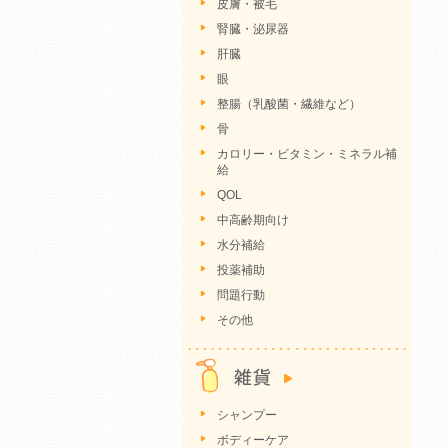
皮膚・被毛
腎臓・泌尿器
肝臓
眼
整腸（乳酸菌・繊維など）
骨
カロリー・ビタミン・ミネラル補
給
QOL
中高齢期向け
水分補給
投薬補助
問題行動
その他
シャンプー
ボディーケア