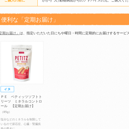
ご購入の前に
かかりつけ動物病院からのアドバイスの元、ご購入くだ
便利な「定期お届け」
定期お届け」
は、指定いただいた日にちや曜日・時間に定期的にお届けするサービ
ＰＥ ペティッツソフトト
リーツ ミネラルコントロ
ール 【定期お届け】
（85g）
塩分などのミネラルを制限して
いるので尿石症、心臓・腎臓疾
患の愛犬に