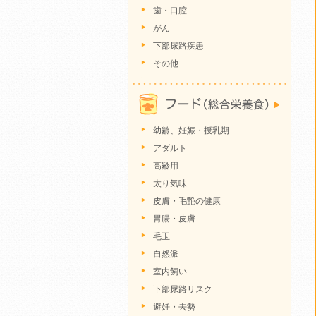
歯・口腔
がん
下部尿路疾患
その他
幼齢、妊娠・授乳期
アダルト
高齢用
太り気味
皮膚・毛艶の健康
胃腸・皮膚
毛玉
自然派
室内飼い
下部尿路リスク
避妊・去勢