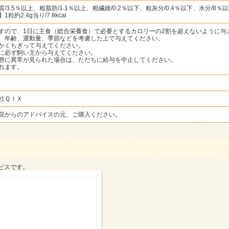
3.5％以上、粗脂肪/1.1％以上、粗繊維/0.2％以下、粗灰分/0.4％以下、水分/8％
約2.4g当り/7.8kcal
すので、1日に主食（総合栄養食）で必要とするカロリーの2割を超えないように与
、年齢、運動量、季節などを考慮した上で与えてください。
かくちぎって与えてください。
に必ず飼い主から与えてください。
態に異常が見られた場合は、ただちに給与を中止してください。
れます。
社ＱＩＸ
院からのアドバイスの元、ご購入ください。
ビスです。