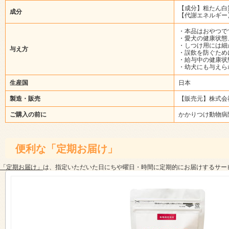
【成分】粗たん白質/
成分
【代謝エネルギー】1粒
・本品はおやつで
・愛犬の健康状態
・しつけ用には細
与え方
・誤飲を防ぐため
・給与中の健康状
・幼犬にも与えら
生産国
日本
製造・販売
【販売元】株式会
ご購入の前に
かかりつけ動物病
便利な「定期お届け」
「定期お届け」
は、指定いただいた日にちや曜日・時間に定期的にお届けするサー