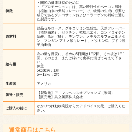
・関節の健康維持のために
・『プロモーション』は、高い嗜好性のベーコン風味
特徴
（植物由来の天然フレーバー）で、軟骨の生成に必要な
成分であるグルコサミンおよびコラーゲンの補給に適し
た製品です。
結晶セルロース、グルコサミン塩酸塩、天然フレーバー
（植物由来）、ゼラチン、乾燥ホエイ、コンドロイチン
原材料
硫酸、魚油（鮭）、デンプン、メチルスルフォニルメタ
ン、マンガン-アミノ酸キレート、ビタミンC、ブドウ種
子抽出物
次の量を目安に、初めの5日間は1日2回、その後は1日1
回、そのまま、または砕いて食事に混ぜて与えて下さ
い。
給与量
体重
5kg未満：1粒
5〜12kg：2粒
生産国
アメリカ
【製造元】アニマルヘルスオプションズ（米国）
製造・販売
【販売元】共立製薬株式会社
かかりつけ動物病院からのアドバイスの元、ご購入くだ
ご購入の前に
さい。
通常商品はこちら