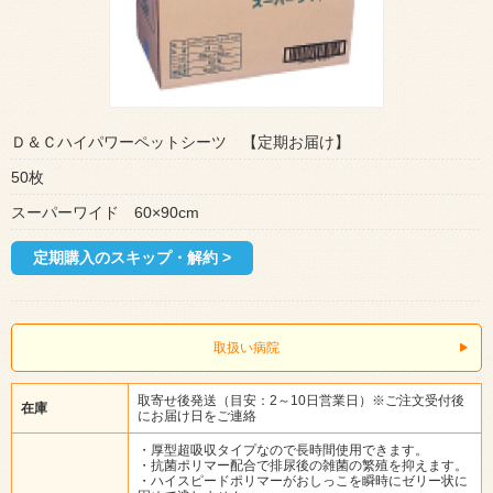
Ｄ＆Ｃハイパワーペットシーツ 【定期お届け】
50枚
スーパーワイド 60×90cm
定期購入のスキップ・解約 >
取扱い病院
取寄せ後発送（目安：2～10日営業日）※ご注文受付後
在庫
にお届け日をご連絡
・厚型超吸収タイプなので長時間使用できます。
・抗菌ポリマー配合で排尿後の雑菌の繁殖を抑えます。
・ハイスピードポリマーがおしっこを瞬時にゼリー状に