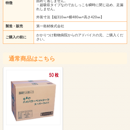
固めて逃しません。
特徴
・超吸収タイプなのでおしっこを瞬時に閉じ込め、足漏
れしません。
外装寸法【縦310㎜×横480㎜×高さ420㎜】
製造・販売
第一衛材株式会社
かかりつけ動物病院からのアドバイスの元、ご購入くだ
ご購入の前に
さい。
通常商品はこちら