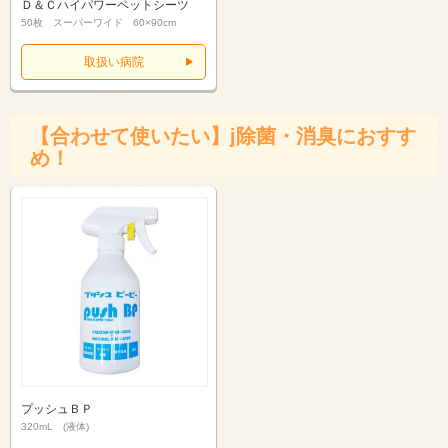
Ｄ＆Ｃハイパワーペットシーツ
50枚 スーパーワイド 60×90cm
取扱い病院
【合わせて使いたい】j除菌・消臭におすす
め！
プッシュＢＰ
320mL (液体)