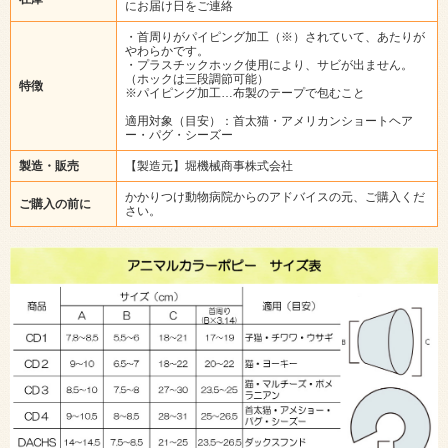
にお届け日をご連絡
・首周りがパイピング加工（※）されていて、あたりが
やわらかです。
・プラスチックホック使用により、サビが出ません。
（ホックは三段調節可能）
特徴
※パイピング加工…布製のテープで包むこと
適用対象（目安）：首太猫・アメリカンショートヘア
ー・パグ・シーズー
製造・販売
【製造元】堀機械商事株式会社
かかりつけ動物病院からのアドバイスの元、ご購入くだ
ご購入の前に
さい。