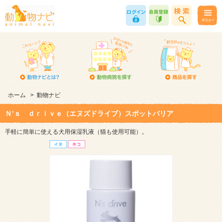
ホーム
>
動物ナビ
Ｎ’ｓ ｄｒｉｖｅ（エヌズドライブ）スポットバリア
手軽に簡単に使える犬用保湿乳液（猫も使用可能）。