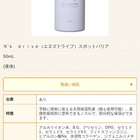
Ｎ’ｓ ｄｒｉｖｅ（エヌズドライブ）スポットバリア
50mL
(液体)
取扱い病院
在庫
あり
手軽に簡単に使える犬用保湿乳液（猫も使用可能）。直
特徴
接乾燥箇所に塗布できるノズルで、部分的な保湿ができ
ます。
アルカリイオン水、B G、グリセリン、DPG、セラミド
1、セラミド3、セラミド6 ll、フィトスフィンゴジン、
ヒアルロン酸Na、水溶性コラーゲン、ジフェニルジメチ