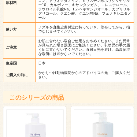
コン、トリオクタノイン、ミリスチン酸ポリグリセリル
原材料
ー10、カルボマー、キサンタンガム、コレステロール、
ラウロイル乳酸Na、1,2-ヘキサンジオール、カプリリル
グリコール、クエン酸、クエン酸Na、フェノキシエタノ
ール
ノズルを直接皮膚付近に持っていき、塗布してから、指
使い方
でなじませてください。
お肌に合わない場合ご使用をおやめください。また異常
が見られた場合獣医にご相談ください。乳幼児の手の届
ご注意
く所に置かないでください。直射日光を避け、高温多湿
な場所には置かないでください。
生産国
日本
かかりつけ動物病院からのアドバイスの元、ご購入くだ
ご購入の前に
さい。
このシリーズの商品