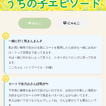
🐶 わんこ
🐱 にゃんこ
一緒に行く気まんまん🎵
私が買い物等で出かける前にコートを着用したら自分も一緒にお出か
け！？って玄関まで走ってきます。
今は一緒に行かないよって言うと、トボトボとリビングに戻って行き
ます。
ここちゃん（トイプードル・13歳）
カートで全力おさんぽ気分🐾
下半身に麻痺があるので歩けないのですが、お出かけや新しい場所が
大好きなのでカートの中で前足をバタバタしながら歩いてます。
本人は歩いてるつもりなんでしょうね。そんな姿がとても愛おしいで
す。