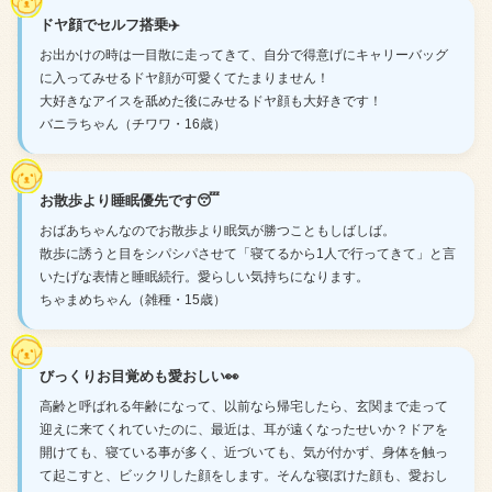
ドヤ顔でセルフ搭乗✈️
お出かけの時は一目散に走ってきて、自分で得意げにキャリーバッグ
に入ってみせるドヤ顔が可愛くてたまりません！
大好きなアイスを舐めた後にみせるドヤ顔も大好きです！
バニラちゃん（チワワ・16歳）
お散歩より睡眠優先です😴
おばあちゃんなのでお散歩より眠気が勝つこともしばしば。
散歩に誘うと目をシパシパさせて「寝てるから1人で行ってきて」と言
いたげな表情と睡眠続行。愛らしい気持ちになります。
ちゃまめちゃん（雑種・15歳）
びっくりお目覚めも愛おしい👀
高齢と呼ばれる年齢になって、以前なら帰宅したら、玄関まで走って
迎えに来てくれていたのに、最近は、耳が遠くなったせいか？ドアを
開けても、寝ている事が多く、近づいても、気が付かず、身体を触っ
て起こすと、ビックリした顔をします。そんな寝ぼけた顔も、愛おし