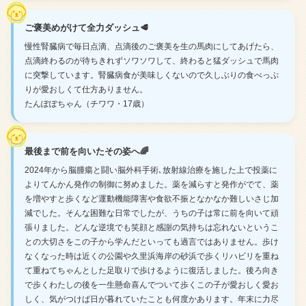
ご褒美めがけて全力ダッシュ🥩
慢性腎臓病で毎日点滴、点滴後のご褒美を生の馬肉にしてあげたら、
点滴終わるのが待ちきれずソワソワして、終わると猛ダッシュで馬肉
に突撃しています。腎臓病食が美味しくないので久しぶりの食べっぷ
りが愛おしくて仕方ありません。
たんぽぽちゃん（チワワ・17歳）
最後まで前を向いたその姿へ🌈
2024年から脳腫瘍と闘い脳外科手術､放射線治療を施した上で投薬に
よりてんかん発作の制御に努めました。薬を減らすと発作がでて、薬
を増やすと歩くなど運動機能障害や食欲不振となかなか難しいさじ加
減でした。そんな困難な日常でしたが、うちの子は常に前を向いて頑
張りました。どんな逆境でも笑顔と感謝の気持ちは忘れないというこ
との大切さをこの子から学んだといっても過言ではありません。歩け
なくなった時は近くの公園や久里浜海岸の砂浜で歩くリハビリを重ね
て重ねてちゃんとした足取りで歩けるように復活しました。後ろ向き
で歩くわたしの後を一生懸命喜んでついて歩くこの子が愛おしく愛お
しく、気がつけば日が暮れていたことも何度かあります。年末に力尽