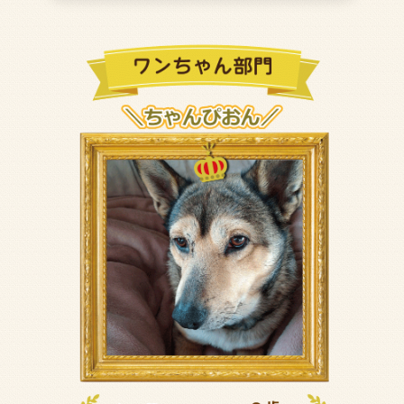
うちの子日和受賞者