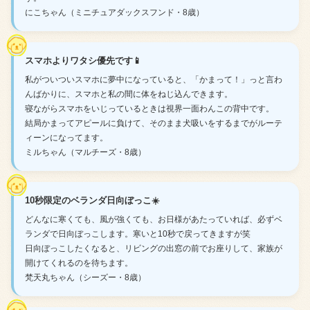
にこちゃん（ミニチュアダックスフンド・8歳）
スマホよりワタシ優先です📱
私がついついスマホに夢中になっていると、「かまって！」っと言わ
んばかりに、スマホと私の間に体をねじ込んできます。
寝ながらスマホをいじっているときは視界一面わんこの背中です。
結局かまってアピールに負けて、そのまま犬吸いをするまでがルーテ
ィーンになってます。
ミルちゃん（マルチーズ・8歳）
10秒限定のベランダ日向ぼっこ☀️
どんなに寒くても、風が強くても、お日様があたっていれば、必ずベ
ランダで日向ぼっこします。寒いと10秒で戻ってきますが笑
日向ぼっこしたくなると、リビングの出窓の前でお座りして、家族が
開けてくれるのを待ちます。
梵天丸ちゃん（シーズー・8歳）