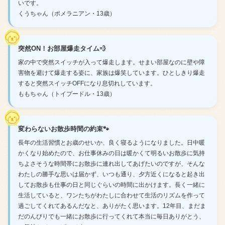
いです。
くうちゃん（ポメラニアン・13歳）
突然ON！お部屋爆走タイム💨
家の中で突然スイッチが入って爆走します。せまい部屋なのに壁や障
害物を避けて爆走する姿に、家族は爆笑しています。ひとしきり爆走
すると突然スイッチOFFになり息切れしています。
ももちゃん（トイプードル・13歳）
変わらないお散歩時間の約束🐾
長年の生活習慣とお歳のせいか、良く寝るようになりました。日中暖
かくなり始めたので、お仕事休みの日は暖かくて明るいお散歩に気持
ちよさそうな時間帯にお散歩に連れ出してあげたいのですが、そんな
わたしの勝手な思いは届かず、いつも通り、夕方近くになると起き出
してお散歩も仕事の日と同じぐらいの時間に出かけます。長く一緒に
生活していると、ワンたちがわたしに合わせて生活のリズムを作って
過ごしてくれてあるんだなと、ありがたく思います。12年目、まだま
だのんびりでも一緒にお散歩に行ってくれて本当に毎日ありがとう、