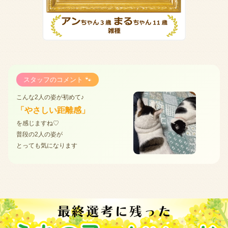
スタッフのコメント 🐾
こんな2人の姿が初めて♪
「やさしい距離感」
を感じますね♡
普段の2人の姿が
とっても気になります
最終選考エピソード