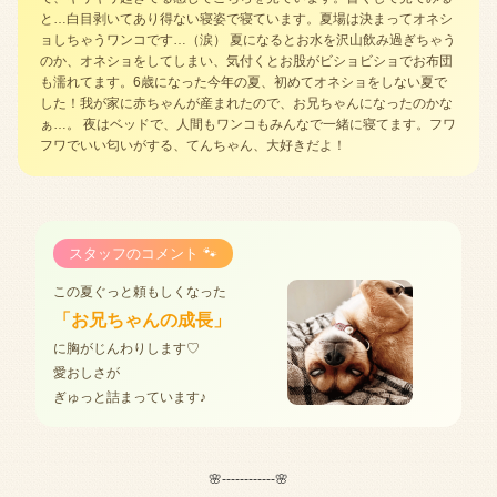
と…白目剥いてあり得ない寝姿で寝ています。夏場は決まってオネシ
ョしちゃうワンコです…（涙） 夏になるとお水を沢山飲み過ぎちゃう
のか、オネショをしてしまい、気付くとお股がビショビショでお布団
も濡れてます。6歳になった今年の夏、初めてオネショをしない夏で
した！我が家に赤ちゃんが産まれたので、お兄ちゃんになったのかな
ぁ…。 夜はベッドで、人間もワンコもみんなで一緒に寝てます。フワ
フワでいい匂いがする、てんちゃん、大好きだよ！
スタッフのコメント 🐾
この夏ぐっと頼もしくなった
「お兄ちゃんの成長」
に胸がじんわりします♡
愛おしさが
ぎゅっと詰まっています♪
🌸------------🌸