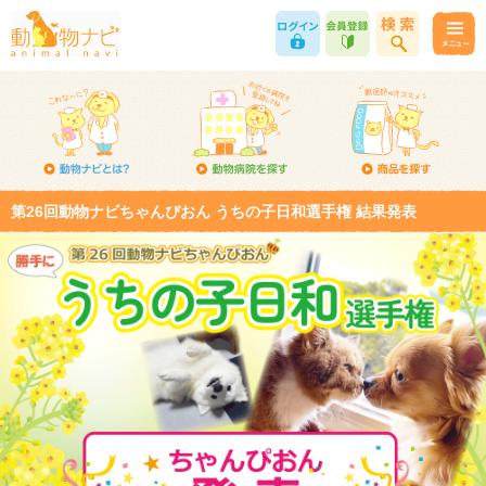
第26回動物ナビちゃんぴおん うちの子日和選手権 結果発表
第26回 うちの子日和選手権 結果発表