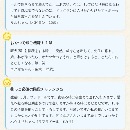
ールで飽きるまで遊んでた……あの頃。今は、15才になり特に走るわ
けでも遊ぶ訳でもないのに、ドッグランに入りたがりひたすらボーっ
と日向ぼっこを楽しんでいます。
ルルちゃん（パピヨン・15歳）
おやつで即ご機嫌！？😂
狂犬病注射接種をする時、 突然、歯をむき出して、先生に怒る、
娘。私が帰ったら、オヤツ食べようね。と声かけすると、とたんにお
となしくなる、娘。笑
エグゼちゃん（柴犬・15歳）
抱っこ必須の階段チャレンジ💪
生後8カ月ラブラドールです。夜寝る時は寝室まで連れて行きます。階
段を登る時は助走をつけて登りますが降りる時はまだまだです。15キ
ロの子供を抱っこして下ろしてます。可愛いですが私の腰がいつまで
もつかなぁと心配してます。甘えん坊さんいつまで続くでしょうか？
ハウオリちゃん（ラブラドール・8カ月）