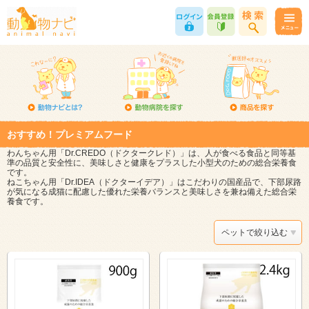
おすすめ！プレミアムフード
わんちゃん用「Dr.CREDO（ドクタークレド）」は、人が食べる食品と同等基
準の品質と安全性に、美味しさと健康をプラスした小型犬のための総合栄養食
です。
ねこちゃん用「Dr.IDEA（ドクターイデア）」はこだわりの国産品で、下部尿路
が気になる成猫に配慮した優れた栄養バランスと美味しさを兼ね備えた総合栄
養食です。
ペットで絞り込む