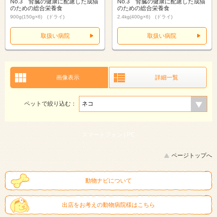
No.3 腎臓の健康に配慮した成猫
No.3 腎臓の健康に配慮した成猫
のための総合栄養食
のための総合栄養食
900g(150g×6) (ドライ)
2.4kg(400g×6) (ドライ)
取扱い病院
取扱い病院
画像表示
詳細一覧
ペットで絞り込む：
スマートフォン |
PC
ページトップへ
動物ナビについて
出店をお考えの動物病院様はこちら