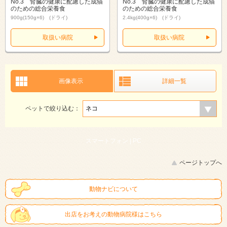
No.3 腎臓の健康に配慮した成猫
No.3 腎臓の健康に配慮した成猫
のための総合栄養食
のための総合栄養食
900g(150g×6) (ドライ)
2.4kg(400g×6) (ドライ)
取扱い病院
取扱い病院
画像表示
詳細一覧
ペットで絞り込む：
スマートフォン |
PC
ページトップへ
動物ナビについて
出店をお考えの動物病院様はこちら