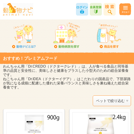
おすすめ！プレミアムフード
わんちゃん用「Dr.CREDO（ドクタークレド）」は、人が食べる食品と同等基
準の品質と安全性に、美味しさと健康をプラスした小型犬のための総合栄養食
です。
ねこちゃん用「Dr.IDEA（ドクターイデア）」はこだわりの国産品で、下部尿路
が気になる成猫に配慮した優れた栄養バランスと美味しさを兼ね備えた総合栄
養食です。
ペットで絞り込む