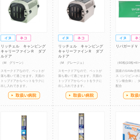
リッチェル キャンピング
リッチェル キャンピング
リバガードＶ
キャリーファインＲ ダブ
キャリーファインＲ ダブ
ルドア
ルドア
（M グリーン）
（M グレージュ）
（60粒(10粒×6ｼｰ
スモークドアなので、ペットが
スモークドアなので、ペットが
国産のSAMe含
落ち着いて過ごせます。天面の
落ち着いて過ごせます。天面の
ス（シリビン-ホ
トップドアからペットをラクに
トップドアからペットをラクに
リン複合体）、
出し入れできます。
出し入れできます。
配合