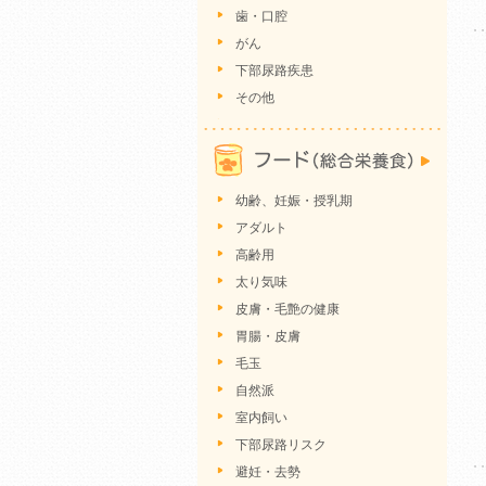
歯・口腔
がん
下部尿路疾患
その他
幼齢、妊娠・授乳期
アダルト
高齢用
太り気味
皮膚・毛艶の健康
胃腸・皮膚
毛玉
自然派
室内飼い
下部尿路リスク
避妊・去勢