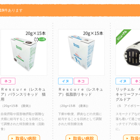
19
件あります
Ｒｅｓｃｕｒｅ（レスキュ
Ｒｅｓｃｕｒｅ（レスキュ
リッチェル 
ア）バランスリキッド 猫
ア）低脂肪リキッド
キャリーファ
用
グルドア
（20g×15本 (液体)）
（20g×15本 (液体)）
（S アイボリー
自発摂取や固形物摂取が困難な
下痢や軟便、膵炎などの犬猫に
スモークドアな
犬猫に給与することを目的とし
給与することを目的として調製
落ち着いて過ご
て調整された特別療法食（流動
された特別療法食
ッチでドアの取
食）
に。