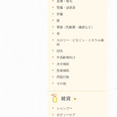
皮膚・被毛
腎臓・泌尿器
肝臓
眼
整腸（乳酸菌・繊維など）
骨
カロリー・ビタミン・ミネラル補
給
QOL
中高齢期向け
水分補給
投薬補助
問題行動
その他
シャンプー
ボディーケア