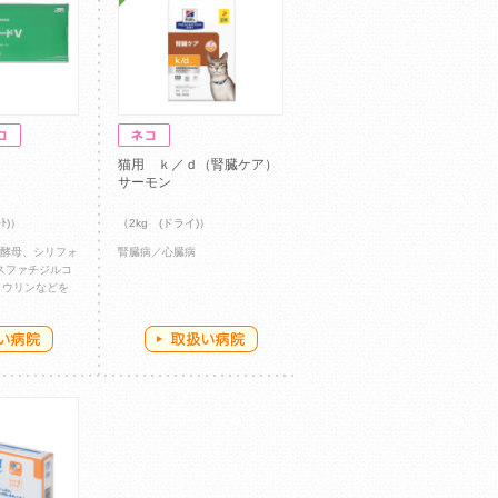
猫用 ｋ／ｄ（腎臓ケア）
サーモン
ﾄ)）
（2kg (ドライ)）
有酵母、シリフォ
腎臓病／心臓病
スファチジルコ
タウリンなどを