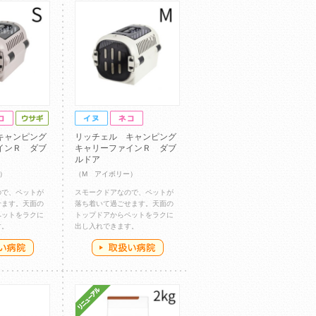
キャンピング
リッチェル キャンピング
インＲ ダブ
キャリーファインＲ ダブ
ルドア
）
（M アイボリー）
ので、ペットが
スモークドアなので、ペットが
せます。天面の
落ち着いて過ごせます。天面の
ペットをラクに
トップドアからペットをラクに
す。
出し入れできます。