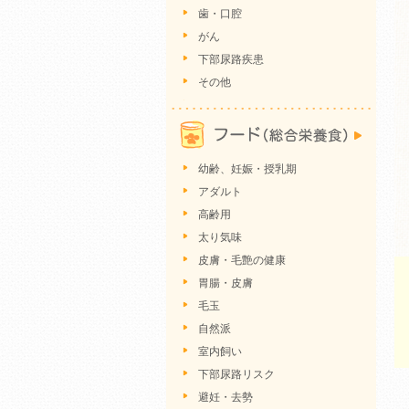
歯・口腔
がん
下部尿路疾患
その他
幼齢、妊娠・授乳期
アダルト
高齢用
太り気味
皮膚・毛艶の健康
胃腸・皮膚
毛玉
自然派
室内飼い
下部尿路リスク
避妊・去勢