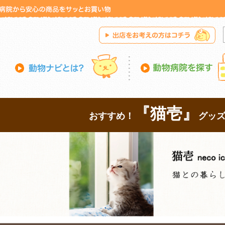
『猫壱』
おすすめ！
グッ