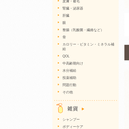
皮膚・被毛
腎臓・泌尿器
肝臓
眼
整腸（乳酸菌・繊維など）
骨
カロリー・ビタミン・ミネラル補
給
QOL
中高齢期向け
水分補給
投薬補助
問題行動
その他
シャンプー
ボディーケア