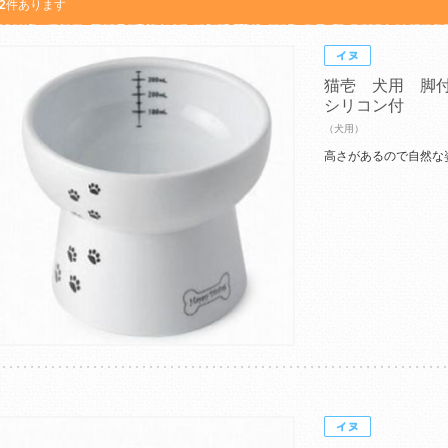
2
件あります
猫壱 犬用 脚
シリコン付
（犬用）
高さがあるので自然な