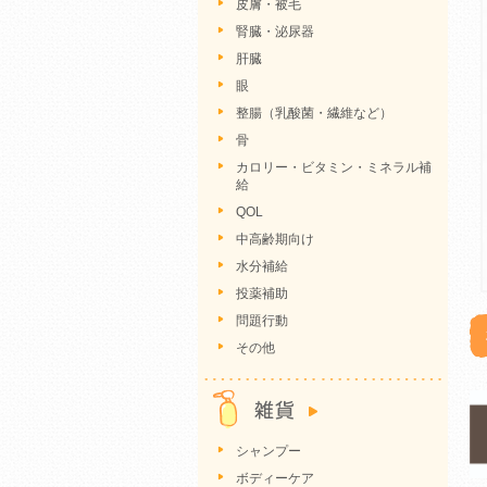
皮膚・被毛
腎臓・泌尿器
肝臓
眼
整腸（乳酸菌・繊維など）
骨
カロリー・ビタミン・ミネラル補
給
QOL
中高齢期向け
水分補給
投薬補助
問題行動
その他
シャンプー
ボディーケア