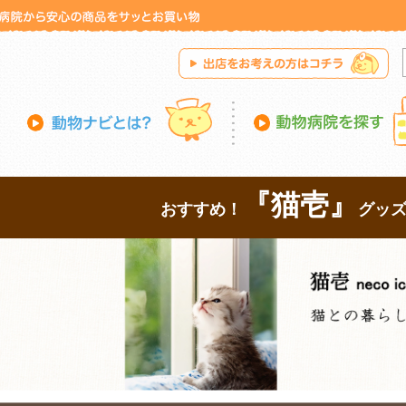
『猫壱』
おすすめ！
グッ