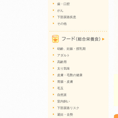
歯・口腔
がん
下部尿路疾患
その他
幼齢、妊娠・授乳期
アダルト
高齢用
太り気味
皮膚・毛艶の健康
胃腸・皮膚
毛玉
自然派
室内飼い
下部尿路リスク
避妊・去勢