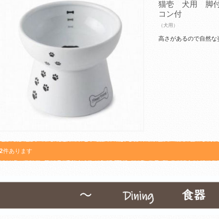
猫壱 犬用 脚
コン付
（犬用）
高さがあるので自然な
2
件あります