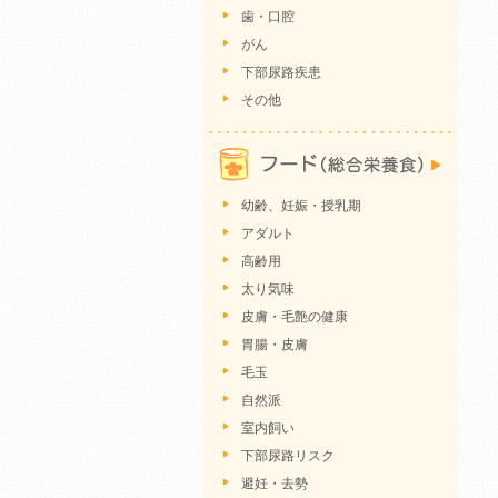
歯・口腔
がん
下部尿路疾患
その他
幼齢、妊娠・授乳期
アダルト
高齢用
太り気味
皮膚・毛艶の健康
胃腸・皮膚
毛玉
自然派
室内飼い
下部尿路リスク
避妊・去勢