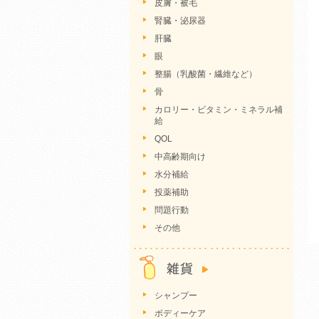
皮膚・被毛
腎臓・泌尿器
肝臓
眼
整腸（乳酸菌・繊維など）
骨
カロリー・ビタミン・ミネラル補
給
QOL
中高齢期向け
水分補給
投薬補助
問題行動
その他
シャンプー
ボディーケア