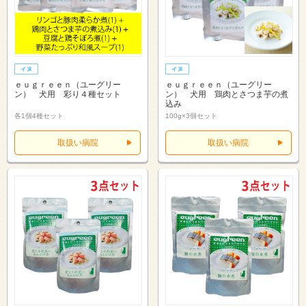
ｅｕｇｒｅｅｎ（ユーグリー
ｅｕｇｒｅｅｎ（ユーグリー
ン） 犬用 彩り４種セット
ン） 犬用 鶏肉とさつま芋の煮
込み
各1個4種セット
100g×3個セット
取扱い病院
取扱い病院