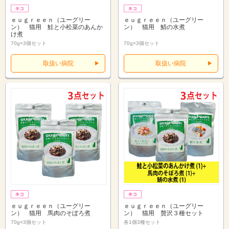
ｅｕｇｒｅｅｎ（ユーグリー
ｅｕｇｒｅｅｎ（ユーグリー
ン） 猫用 鮭と小松菜のあんか
ン） 猫用 鯖の水煮
け煮
70g×3個セット
70g×3個セット
取扱い病院
取扱い病院
ｅｕｇｒｅｅｎ（ユーグリー
ｅｕｇｒｅｅｎ（ユーグリー
ン） 猫用 馬肉のそぼろ煮
ン） 猫用 贅沢３種セット
70g×3個セット
各1個3種セット