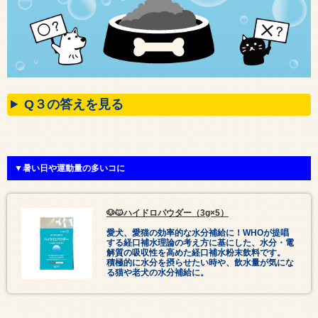
Q３の答えを見る
▼暑い日や運動量の多いコに
🐶🐱ハイドロパウダー（3g×5）
愛犬、愛猫の効率的な水分補給に！WHOが提唱
する経口補水理論の考え方に基にした、水分・電
解質の吸収性を高めた経口補水粉末飲料です。
積極的に水分を摂らせたい時や、飲水量が気にな
る猫や老犬の水分補給に。