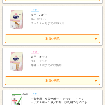
犬用 パピー
1kg (ドライ)
３～１２ヶ月までの幼犬用
取扱い病院
猫用 キティ
800g (ドライ)
離乳～１歳までの幼猫用
取扱い病院
中型犬用 発育サポート（中粒） チキン
＜子犬４週～１歳／妊娠・授乳期の母犬にも