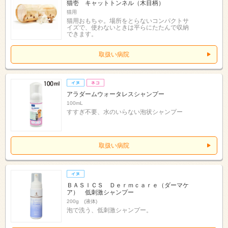
猫壱 キャットトンネル（木目柄）
猫用
猫用おもちゃ。場所をとらないコンパクトサ
イズで、使わないときは平らにたたんで収納
できます。
取扱い病院
アラダームウォータレスシャンプー
100mL
すすぎ不要、水のいらない泡状シャンプー
取扱い病院
ＢＡＳＩＣＳ Ｄｅｒｍｃａｒｅ（ダーマケ
ア） 低刺激シャンプー
200g (液体)
泡で洗う、低刺激シャンプー。