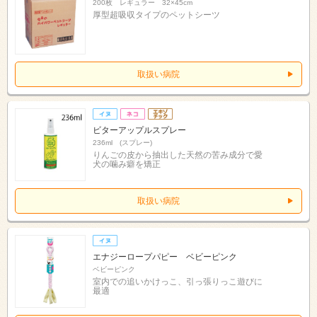
200枚 レギュラー 32×45cm
厚型超吸収タイプのペットシーツ
取扱い病院
ビターアップルスプレー
236ml (スプレー)
りんごの皮から抽出した天然の苦み成分で愛
犬の噛み癖を矯正
取扱い病院
エナジーロープパピー ベビーピンク
ベビーピンク
室内での追いかけっこ、引っ張りっこ遊びに
最適