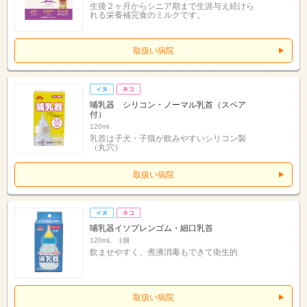
生後２ヶ月からシニア期まで生涯与え続けら
れる栄養補完食のミルクです。
取扱い病院
哺乳器 シリコン・ノーマル乳首（スペア
付）
120ml
乳首は子犬・子猫が飲みやすいシリコン製
（丸穴）
取扱い病院
哺乳器イソプレンゴム・細口乳首
120mL 1個
飲ませやすく、煮沸消毒もできて衛生的
取扱い病院