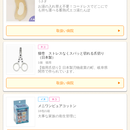
うさぎ
お湯の入れ替え不要！コードレスでどこにで
も持ち運べる蓄熱式エコ湯たんぽ
取扱い病院
猫壱 ストレスなくスパッと切れる爪切り
（日本製）
1個 猫用
【猫用爪切り】日本製刃物産業の町、岐阜県
関市で作られています。
取扱い病院
メニワンピュアコットン
16包/1箱
大事な家族の衛生管理に