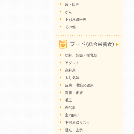
歯・口腔
がん
下部尿路疾患
その他
幼齢、妊娠・授乳期
アダルト
高齢用
太り気味
皮膚・毛艶の健康
胃腸・皮膚
毛玉
自然派
室内飼い
下部尿路リスク
避妊・去勢