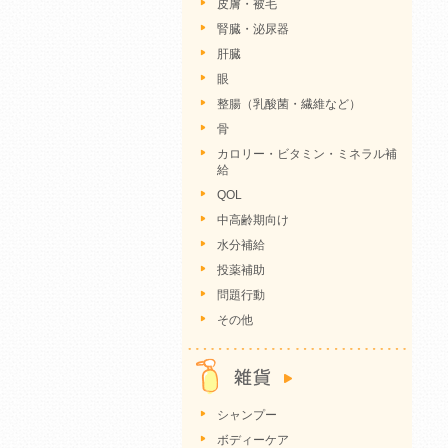
皮膚・被毛
腎臓・泌尿器
肝臓
眼
整腸（乳酸菌・繊維など）
骨
カロリー・ビタミン・ミネラル補
給
QOL
中高齢期向け
水分補給
投薬補助
問題行動
その他
シャンプー
ボディーケア