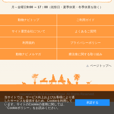
月～金曜日
9:00 ～ 17：00
（祝祭日・夏季休業・冬季休業を除く）
動物ナビトップ
ご利用ガイド
サイト運営会社について
よくあるご質問
利用規約
プライバシーポリシー
動物ナビ メルマガ
療法食に関する取り組み
ページトップへ
copyright (c) 2014 DoubutsuNavi ,All Rights Reserved.
当サイトでは、サービス向上およびお客様により適
したサービスを提供するため、Cookieを利用して
承諾する
います。サイトのCookieの使用に関しては、
「Cookieポリシー」
をお読みください。