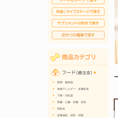
肥満・糖尿病
食物アレルギー・皮膚疾患
下痢・消化器
腎臓・心臓・肝臓 疾患
関節炎
栄養補給・成長・回復