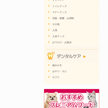
イヤーケア
トイレグッズ
マナーグッズ
消臭・除菌・お掃除
その他
人用
入浴グッズ
おでかけ・お散歩
歯みがき
おやつ・ガム
サプリ