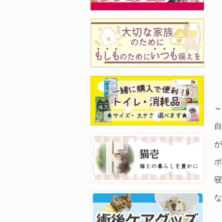
～
自
が
ポ
寝
な