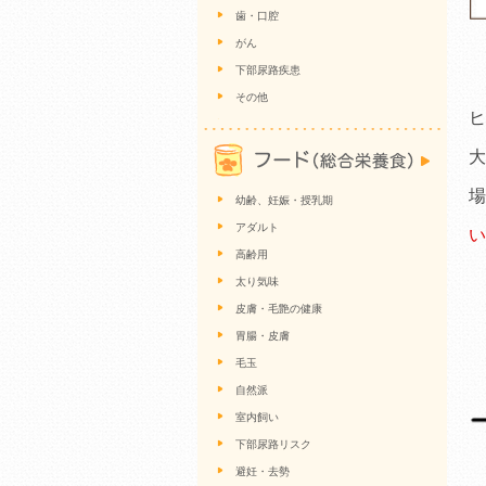
歯・口腔
がん
下部尿路疾患
その他
ヒ
大
幼齢、妊娠・授乳期
アダルト
い
高齢用
太り気味
皮膚・毛艶の健康
胃腸・皮膚
毛玉
自然派
室内飼い
下部尿路リスク
避妊・去勢