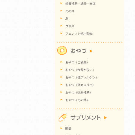
栄養補助・成長・回復
その他
鳥
ウサギ
フェレット他小動物
おやつ（ご褒美）
おやつ（食欲がない）
おやつ（低アレルゲン）
おやつ（低カロリー)
おやつ（投薬補助）
おやつ（その他）
関節