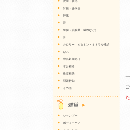
皮膚・被毛
腎臓・泌尿器
肝臓
眼
整腸（乳酸菌・繊維など）
骨
カロリー・ビタミン・ミネラル補給
QOL
中高齢期向け
水分補給
投薬補助
一
問題行動
その他
た
シャンプー
ボディーケア