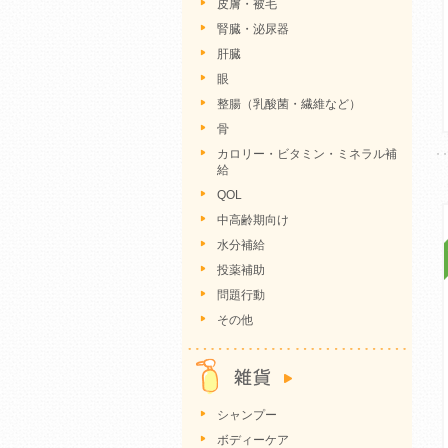
皮膚・被毛
腎臓・泌尿器
肝臓
眼
整腸（乳酸菌・繊維など）
骨
カロリー・ビタミン・ミネラル補
給
QOL
中高齢期向け
水分補給
投薬補助
問題行動
その他
シャンプー
ボディーケア