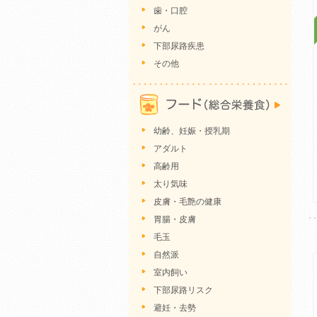
歯・口腔
がん
下部尿路疾患
その他
幼齢、妊娠・授乳期
アダルト
高齢用
太り気味
皮膚・毛艶の健康
胃腸・皮膚
毛玉
自然派
室内飼い
下部尿路リスク
避妊・去勢