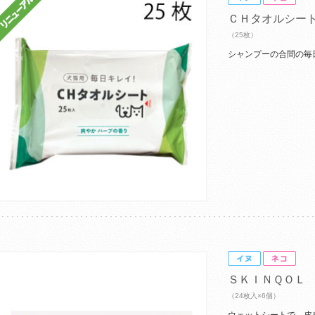
ＣＨタオルシー
（25枚）
シャンプーの合間の毎
ＳＫＩＮＱＯＬ
（24枚入×6個）