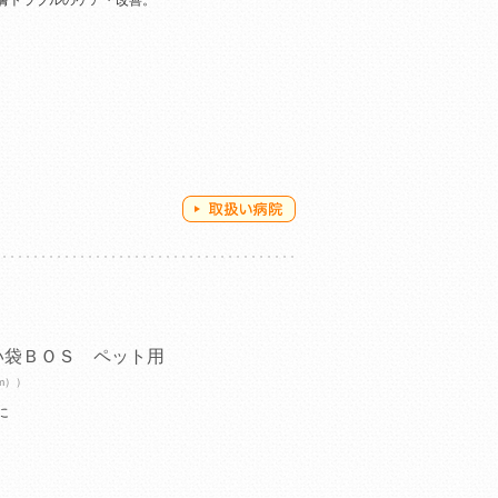
膚トラブルのケア・改善。
い袋ＢＯＳ ペット用
cm））
に