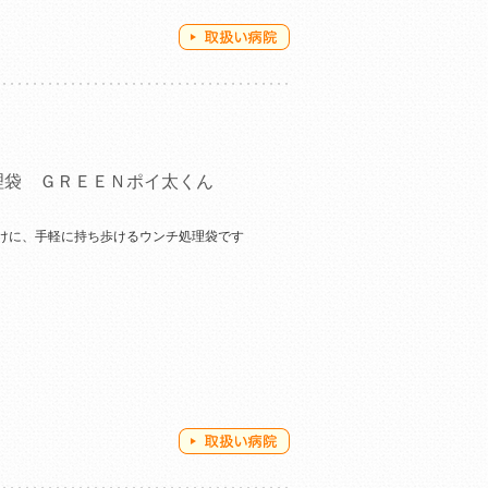
理袋 ＧＲＥＥＮポイ太くん
けに、手軽に持ち歩けるウンチ処理袋です