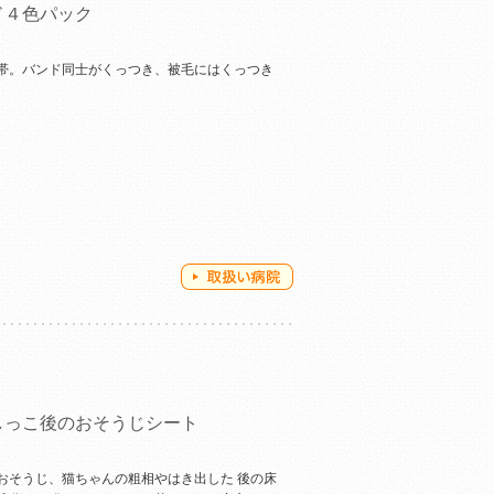
ド４色パック
帯。バンド同士がくっつき、被毛にはくっつき
しっこ後のおそうじシート
おそうじ、猫ちゃんの粗相やはき出した 後の床