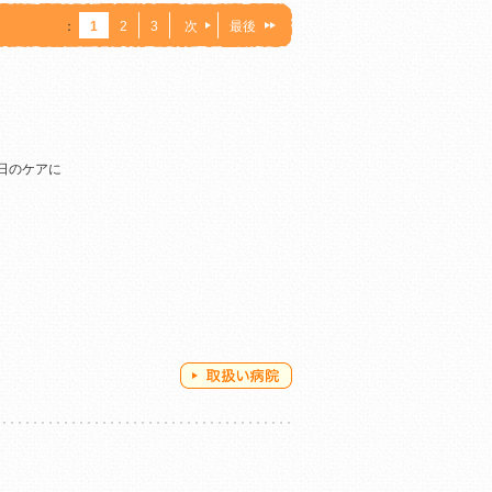
：
1
2
3
次
最後
ト
日のケアに