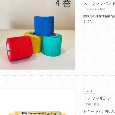
ストラップバン
（5cm×4.5m×4巻）
動物用の伸縮性粘着包
ません。
ナノソイ配合お
（25枚 猫用）
トイレやトイレ周りの