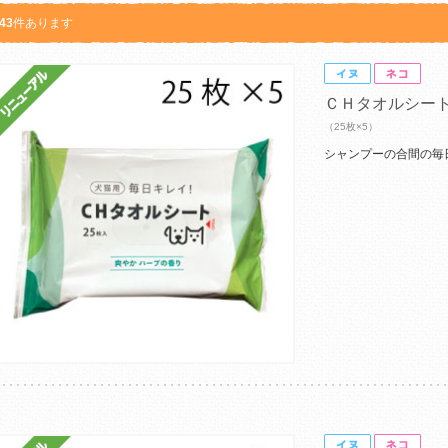
43
件あります
ＣＨタオルシー
（25枚×5）
シャンプーの合間の毎