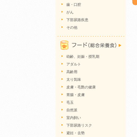
歯・口腔
がん
下部尿路疾患
その他
幼齢、妊娠・授乳期
アダルト
高齢用
太り気味
皮膚・毛艶の健康
胃腸・皮膚
毛玉
自然派
室内飼い
下部尿路リスク
避妊・去勢