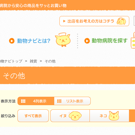
動物ナビトップ
>
雑貨
>
その他
その他