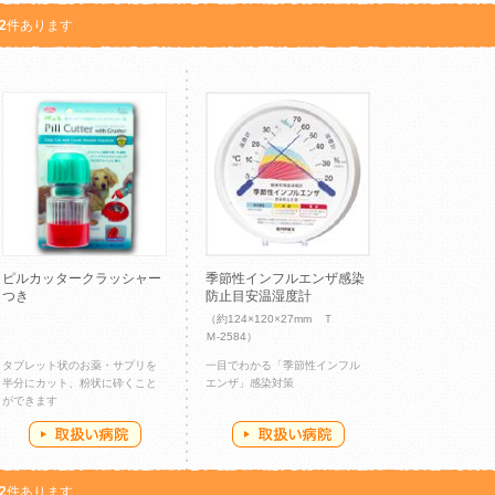
2
件あります
ピルカッタークラッシャー
季節性インフルエンザ感染
つき
防止目安温湿度計
（約124×120×27mm Ｔ
Ｍ-2584）
タブレット状のお薬・サプリを
一目でわかる「季節性インフル
半分にカット、粉状に砕くこと
エンザ」感染対策
ができます
2
件あります