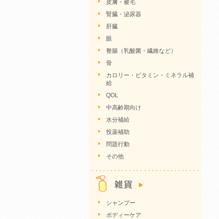
皮膚・被毛
腎臓・泌尿器
肝臓
眼
整腸（乳酸菌・繊維など）
骨
カロリー・ビタミン・ミネラル補
給
QOL
中高齢期向け
水分補給
投薬補助
問題行動
その他
シャンプー
ボディーケア