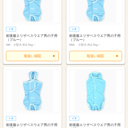
術後服エリザベスウエア男の子用
術後服エリザベスウエア男の子用
（ブルー）
（ブルー）
NM 小型犬 約3.5kg～
NML 小型犬 約4.5kg～
取扱い病院
取扱い病院
術後服エリザベスウエア男の子用
術後服エリザベスウエア男の子用