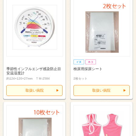
季節性インフルエンザ感染防止目
検尿用採尿シート
安温湿度計
約124×120×27mm ＴＭ-2584
2枚セット
取扱い病院
取扱い病院