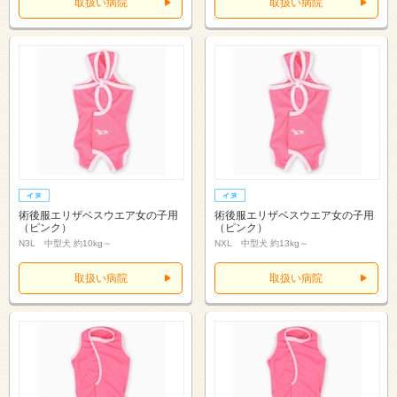
取扱い病院
取扱い病院
術後服エリザベスウエア女の子用
術後服エリザベスウエア女の子用
（ピンク）
（ピンク）
N3L 中型犬 約10kg～
NXL 中型犬 約13kg～
取扱い病院
取扱い病院