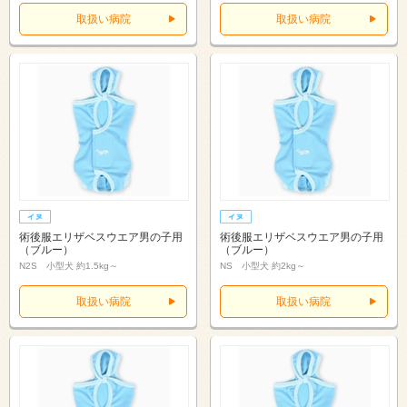
取扱い病院
取扱い病院
術後服エリザベスウエア男の子用
術後服エリザベスウエア男の子用
（ブルー）
（ブルー）
N2S 小型犬 約1.5kg～
NS 小型犬 約2kg～
取扱い病院
取扱い病院