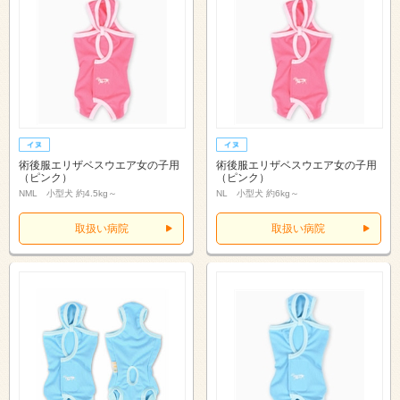
術後服エリザベスウエア女の子用
術後服エリザベスウエア女の子用
（ピンク）
（ピンク）
NML 小型犬 約4.5kg～
NL 小型犬 約6kg～
取扱い病院
取扱い病院