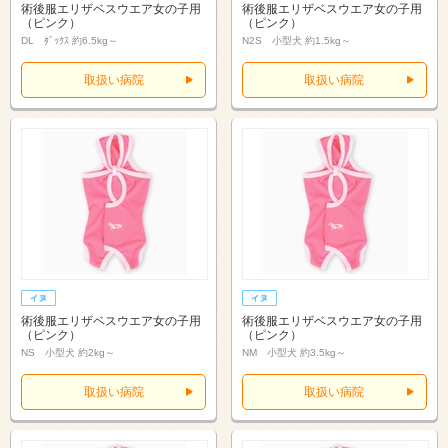
術後服エリザベスウエア女の子用
術後服エリザベスウエア女の子用
（ピンク）
（ピンク）
DL ﾀﾞｯｸｽ 約6.5kg～
N2S 小型犬 約1.5kg～
取扱い病院
取扱い病院
術後服エリザベスウエア女の子用
術後服エリザベスウエア女の子用
（ピンク）
（ピンク）
NS 小型犬 約2kg～
NM 小型犬 約3.5kg～
取扱い病院
取扱い病院