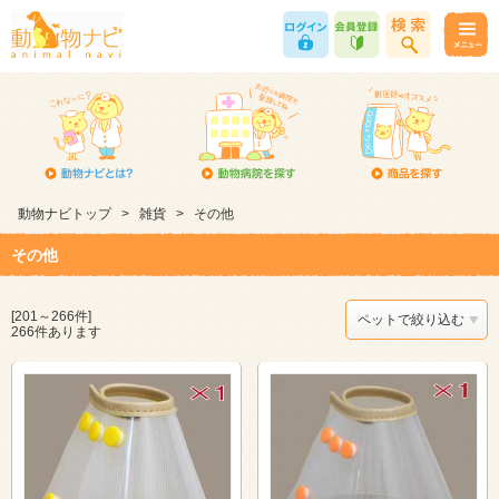
動物ナビトップ
>
雑貨
>
その他
その他
[201～266件]
ペットで絞り込む
266件あります