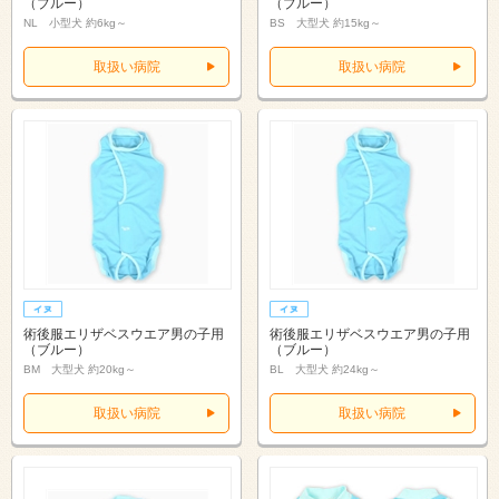
（ブルー）
（ブルー）
NL 小型犬 約6kg～
BS 大型犬 約15kg～
取扱い病院
取扱い病院
術後服エリザベスウエア男の子用
術後服エリザベスウエア男の子用
（ブルー）
（ブルー）
BM 大型犬 約20kg～
BL 大型犬 約24kg～
取扱い病院
取扱い病院