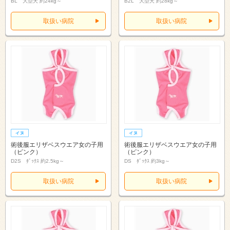
BL 大型犬 約24kg～
B2L 大型犬 約28kg～
取扱い病院
取扱い病院
術後服エリザベスウエア女の子用
術後服エリザベスウエア女の子用
（ピンク）
（ピンク）
D2S ﾀﾞｯｸｽ 約2.5kg～
DS ﾀﾞｯｸｽ 約3kg～
取扱い病院
取扱い病院