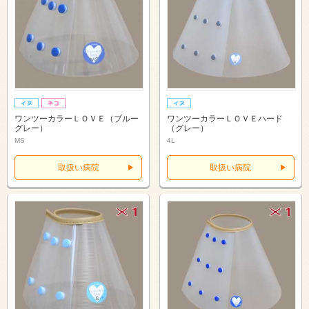
ワンツーカラーＬＯＶＥ（ブルー
ワンツーカラーＬＯＶＥハード
グレー）
（グレー）
MS
4L
取扱い病院
取扱い病院