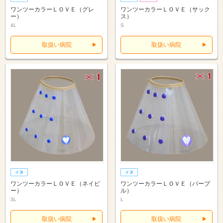
ワンツーカラーＬＯＶＥ（グレ
ワンツーカラーＬＯＶＥ（サック
ー）
ス）
4L
S
取扱い病院
取扱い病院
ワンツーカラーＬＯＶＥ（ネイビ
ワンツーカラーＬＯＶＥ（パープ
ー）
ル）
3L
L
取扱い病院
取扱い病院