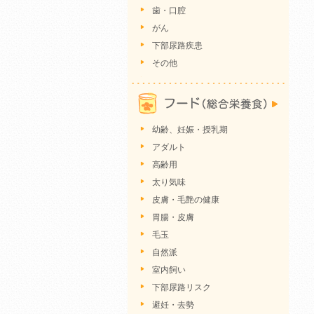
歯・口腔
がん
下部尿路疾患
その他
幼齢、妊娠・授乳期
アダルト
高齢用
太り気味
皮膚・毛艶の健康
胃腸・皮膚
毛玉
自然派
室内飼い
下部尿路リスク
避妊・去勢