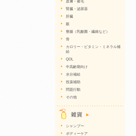
皮膚・被毛
腎臓・泌尿器
肝臓
眼
整腸（乳酸菌・繊維など）
骨
カロリー・ビタミン・ミネラル補
給
QOL
中高齢期向け
水分補給
投薬補助
問題行動
その他
シャンプー
ボディーケア