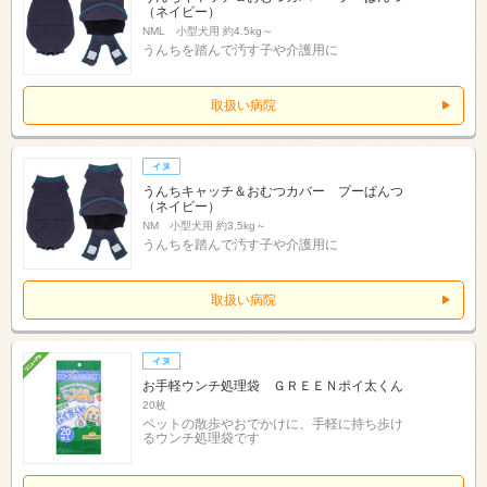
（ネイビー）
NML 小型犬用 約4.5kg～
うんちを踏んで汚す子や介護用に
取扱い病院
うんちキャッチ＆おむつカバー プーぱんつ
（ネイビー）
NM 小型犬用 約3.5kg～
うんちを踏んで汚す子や介護用に
取扱い病院
お手軽ウンチ処理袋 ＧＲＥＥＮポイ太くん
20枚
ペットの散歩やおでかけに、手軽に持ち歩け
るウンチ処理袋です