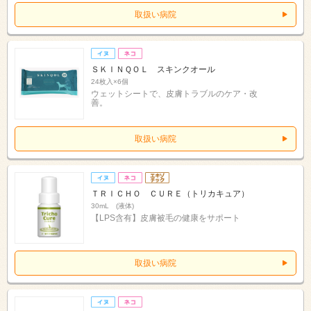
取扱い病院
ＳＫＩＮＱＯＬ スキンクオール
24枚入×6個
ウェットシートで、皮膚トラブルのケア・改
善。
取扱い病院
ＴＲＩＣＨＯ ＣＵＲＥ（トリカキュア）
30mL (液体)
【LPS含有】皮膚被毛の健康をサポート
取扱い病院