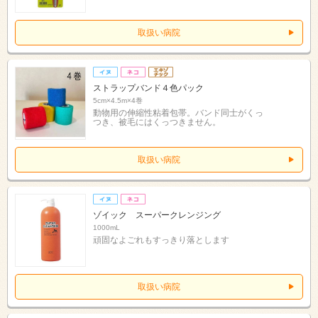
取扱い病院
ストラップバンド４色パック
5cm×4.5m×4巻
動物用の伸縮性粘着包帯。バンド同士がくっ
つき、被毛にはくっつきません。
取扱い病院
ゾイック スーパークレンジング
1000mL
頑固なよごれもすっきり落とします
取扱い病院