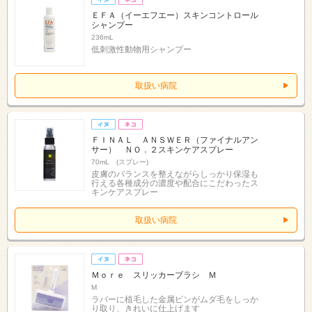
ＥＦＡ（イーエフエー）スキンコントロール
シャンプー
236mL
低刺激性動物用シャンプー
取扱い病院
ＦＩＮＡＬ ＡＮＳＷＥＲ（ファイナルアン
サー） ＮＯ．２スキンケアスプレー
70mL (スプレー)
皮膚のバランスを整えながらしっかり保湿も
行える各種成分の濃度や配合にこだわったス
キンケアスプレー
取扱い病院
Ｍｏｒｅ スリッカーブラシ Ｍ
M
ラバーに植毛した金属ピンがムダ毛をしっか
り取り、きれいに仕上げます