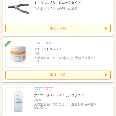
ＺＡＮつめ切り ピコックタイプ
巻き爪・狼爪のつめ切りに最適
取扱い病院
アイリッドラッシュ
60枚
人用目薬メーカーが開発した 犬猫用目元クリ
ーナー
取扱い病院
アニマー湯ベットＰＥサルファスパ
200ml
天然別府温泉成分により、皮膚と被毛を健や
かに保つ