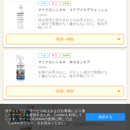
マイクロシンＡＨ ＶＦアイケアウォッシュ
120mL
目の洗浄と目のまわりのお手入れに。やさし
い成分で刺激がなく嫌がらないから、毎日手
軽にケア。
取扱い病院
マイクロシンＡＨ Ｗスキンケア
500mL
全身のお手入れに。やさしい成分で刺激がな
く嫌がらないから、毎日手軽にケア。
取扱い病院
当サイトでは、サービス向上およびお客様により適
マヌカ・ウォッシュバー
したサービスを提供するため、Cookieを利用して
承諾する
います。サイトのCookieの使用に関しては、
80g
「Cookieポリシー」
をお読みください。
ニュージーランド産 自然素材100％のせっ
けんです。