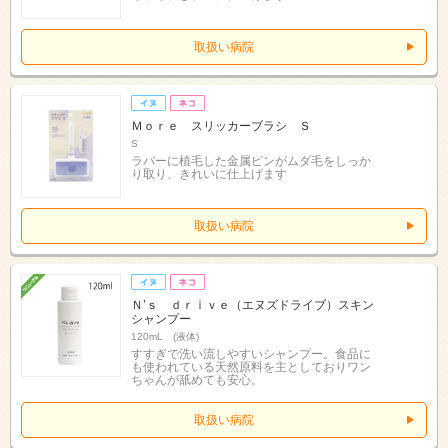
取扱い病院
Ｍｏｒｅ スリッカーブラシ Ｓ
S
ラバーに植毛した金属ピンがムダ毛をしっか
り取り、きれいに仕上げます
取扱い病院
Ｎ’ｓ ｄｒｉｖｅ（エヌズドライブ）スキン
シャンプー
120mL (液体)
すすぎで洗い流しやすいシャンプー。食品に
も使われている天然原料を主としておりワン
ちゃんが舐めても安心。
取扱い病院