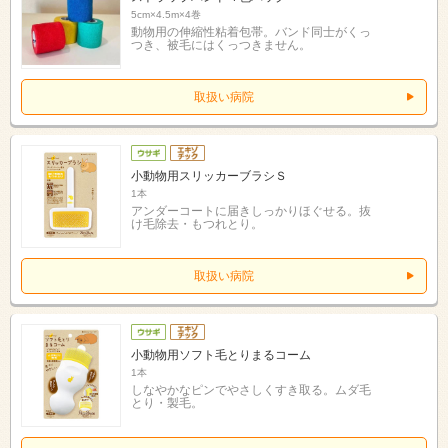
5cm×4.5m×4巻
動物用の伸縮性粘着包帯。バンド同士がくっ
つき、被毛にはくっつきません。
取扱い病院
小動物用スリッカーブラシＳ
1本
アンダーコートに届きしっかりほぐせる。抜
け毛除去・もつれとり。
取扱い病院
小動物用ソフト毛とりまるコーム
1本
しなやかなピンでやさしくすき取る。ムダ毛
とり・製毛。