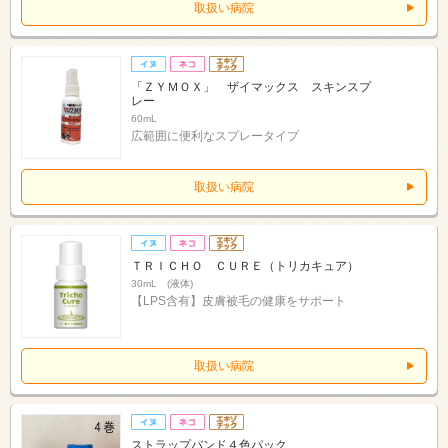
取扱い病院
「ＺＹＭＯＸ」 ザイマックス スキンスプ
レー
60mL
広範囲に便利なスプレータイプ
取扱い病院
ＴＲＩＣＨＯ ＣＵＲＥ（トリカキュア）
30mL (液体)
【LPS含有】皮膚被毛の健康をサポート
取扱い病院
ストラップバンド４色パック