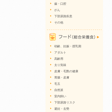
歯・口腔
がん
下部尿路疾患
その他
幼齢、妊娠・授乳期
アダルト
高齢用
太り気味
皮膚・毛艶の健康
胃腸・皮膚
毛玉
自然派
室内飼い
下部尿路リスク
避妊・去勢