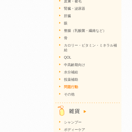
皮膚・被毛
腎臓・泌尿器
肝臓
眼
整腸（乳酸菌・繊維など）
骨
カロリー・ビタミン・ミネラル補
給
QOL
中高齢期向け
水分補給
投薬補助
問題行動
その他
シャンプー
ボディーケア