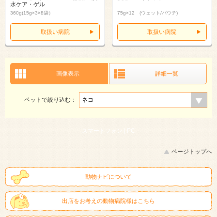
水ケア・ゲル
360g(15g×3×8袋）
75g×12 (ウェット/パウチ)
取扱い病院
取扱い病院
画像表示
詳細一覧
ペットで絞り込む：
スマートフォン |
PC
ページトップへ
動物ナビについて
出店をお考えの動物病院様はこちら