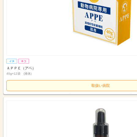
ＡＰＰＥ（アペ）
40g×12袋 (液体)
取扱い病院