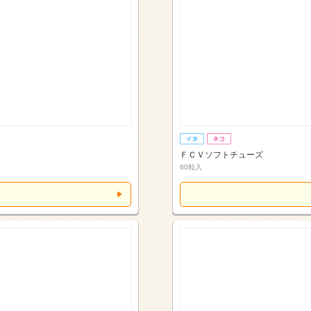
ＦＣＶソフトチューズ
60粒入