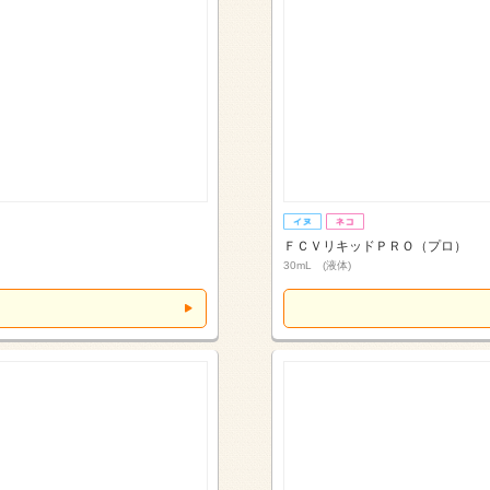
ＦＣＶリキッドＰＲＯ（プロ）
30mL (液体)