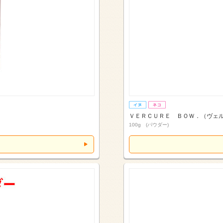
ＶＥＲＣＵＲＥ ＢＯＷ．（ヴェ
100g (パウダー)