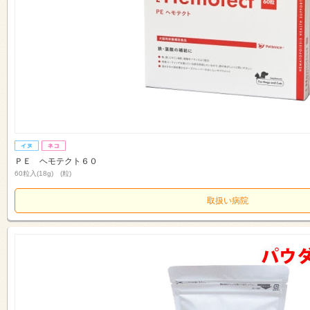
ＰＥ ヘモテクト６０
60粒入(18g) (粒)
取扱い病院