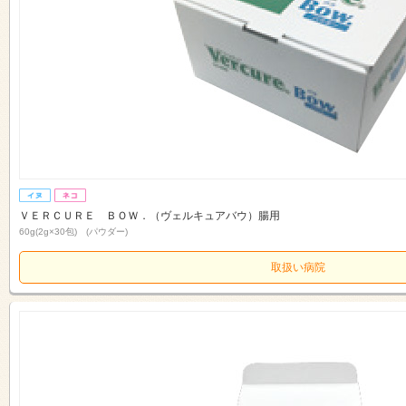
ＶＥＲＣＵＲＥ ＢＯＷ．（ヴェルキュアバウ）腸用
60g(2g×30包) (パウダー)
取扱い病院