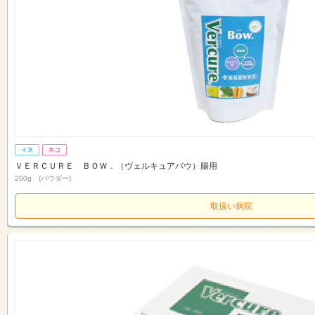
ＶＥＲＣＵＲＥ ＢＯＷ．（ヴェルキュアバウ）腸用
200g (パウダー)
取扱い病院