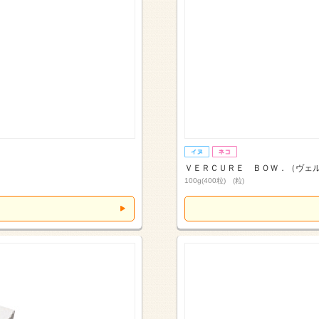
ＶＥＲＣＵＲＥ ＢＯＷ．（ヴェ
100g(400粒) (粒)