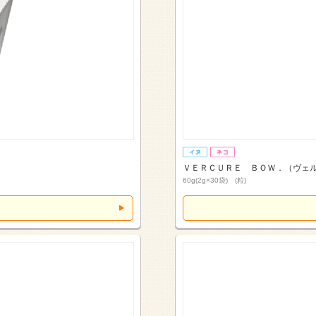
ＶＥＲＣＵＲＥ ＢＯＷ．（ヴェ
60g(2g×30袋) (粒)