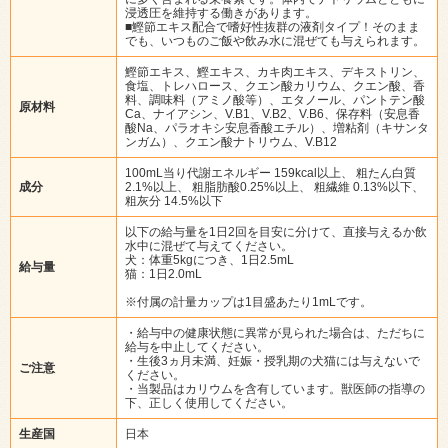
浸透圧を維持する働きがあります。
■鰹節エキス配合で嗜好性抜群の液剤タイプ！そのまま
でも、いつものご飯や飲み水に混ぜても与えられます。
鰹節エキス、鰹エキス、カキ肉エキス、デキストリン、
食塩、トレハロース、クエン酸カリウム、クエン酸、香
料、調味料（アミノ酸等）、エタノール、パントテン酸
原材料
Ca、ナイアシン、V.B1、V.B2、V.B6、保存料（安息香
酸Na、パラオキシ安息香酸エチル）、増粘剤（キサンタ
ンガム）、クエン酸ナトリウム、V.B12
100mL当り代謝エネルギー 159kcal以上、 粗たん白質
成分
2.1%以上、 粗脂肪酸0.25%以上、 粗繊維 0.13%以下、
粗灰分 14.5%以下
以下の給与量を1日2回を目安に分けて、直接与えるか飲
水中に混ぜて与えてください。
犬：体重5kgにつき、1日2.5mL
給与量
猫：1日2.0mL
※付属の計量カップは1目盛あたり1mLです。
・給与中の健康状態に異常が見られた場合は、ただちに
給与を中止してください。
・生後3ヵ月未満、妊娠・授乳期の犬猫には与えないで
ご注意
ください。
・当製品はカリウムを含有しています。獣医師の指導の
下、正しく使用してください。
生産国
日本