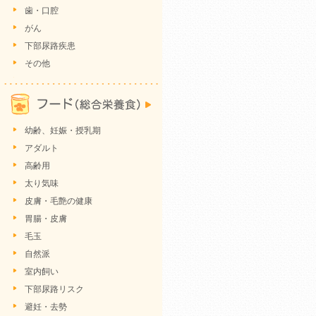
歯・口腔
がん
下部尿路疾患
その他
幼齢、妊娠・授乳期
アダルト
高齢用
太り気味
皮膚・毛艶の健康
胃腸・皮膚
毛玉
自然派
室内飼い
下部尿路リスク
避妊・去勢