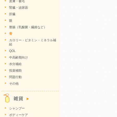
皮膚・被毛
腎臓・泌尿器
肝臓
眼
整腸（乳酸菌・繊維など）
骨
カロリー・ビタミン・ミネラル補
給
QOL
中高齢期向け
水分補給
投薬補助
問題行動
その他
シャンプー
ボディーケア