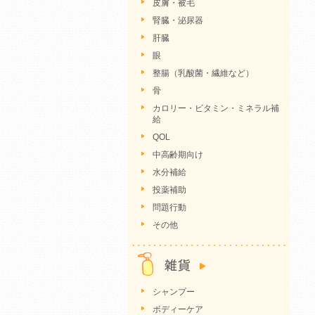
皮膚・被毛
腎臓・泌尿器
肝臓
眼
整腸（乳酸菌・繊維など）
骨
カロリー・ビタミン・ミネラル補
給
QOL
中高齢期向け
水分補給
投薬補助
問題行動
その他
シャンプー
ボディーケア