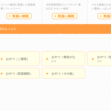
ストレス解消に配慮した国産健
北米産最高級グレードの【一番
小さな家族のた
康ソフトトリーツ
刈り】チモシー牧草
い愛情いっぱい
3
件あります
おやつ（食欲がな
おやつ（
おやつ（ご褒美）
い）
ン）
おやつ（投薬補助）
おやつ（その他）