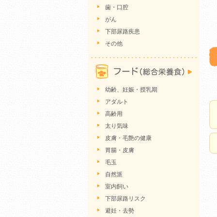
歯・口腔
がん
下部尿路疾患
その他
幼齢、妊娠・授乳期
アダルト
高齢用
太り気味
皮膚・毛艶の健康
胃腸・皮膚
毛玉
自然派
室内飼い
下部尿路リスク
避妊・去勢