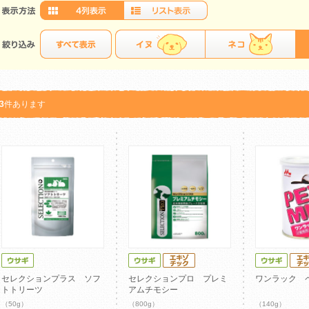
3
件あります
セレクションプラス ソフ
セレクションプロ プレミ
ワンラック 
トトリーツ
アムチモシー
（50g）
（800g）
（140g）