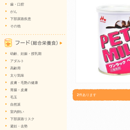
歯・口腔
がん
下部尿路疾患
その他
幼齢、妊娠・授乳期
アダルト
高齢用
太り気味
皮膚・毛艶の健康
胃腸・皮膚
2
件あります
毛玉
自然派
室内飼い
下部尿路リスク
避妊・去勢