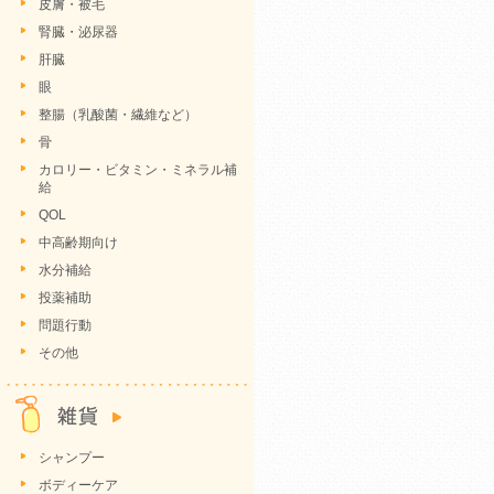
皮膚・被毛
腎臓・泌尿器
肝臓
眼
整腸（乳酸菌・繊維など）
骨
カロリー・ビタミン・ミネラル補
給
QOL
中高齢期向け
水分補給
投薬補助
問題行動
その他
シャンプー
ボディーケア