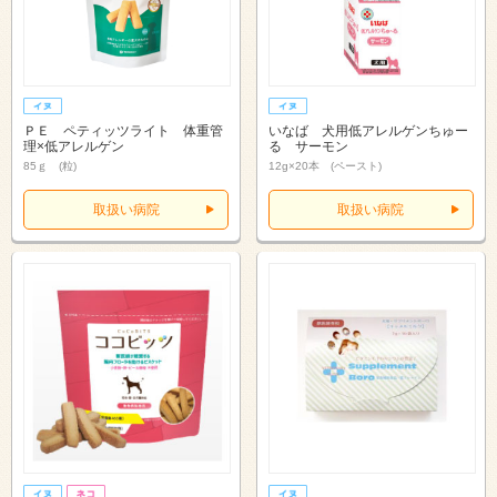
ＰＥ ペティッツライト 体重管
いなば 犬用低アレルゲンちゅー
理×低アレルゲン
る サーモン
85ｇ (粒)
12g×20本 (ペースト)
取扱い病院
取扱い病院