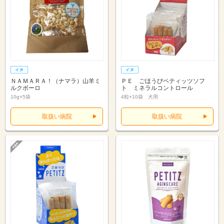
ＮＡＭＡＲＡ！（ナマラ）山羊ミ
ＰＥ ごほうびペティッツソフ
ルクボーロ
ト ミネラルコントロール
10g×5袋
4粒×10袋 犬用
取扱い病院
取扱い病院